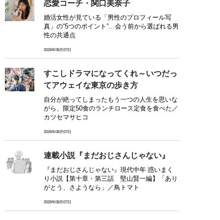
恋愛コーチ・関口美奈子
婚活女性が見ている「男性のプロフィール写
真」の“5つのポイント”…会う前から選ばれる男
性の共通点
2026年08月07日
すこしドラマになってくれ～いつだっ
てアウェイな東京の歩き方
自分が絶ってしまったもう一つの人生を思いな
がら、限定50食のランチロース定食を食べた／
カツセマサヒコ
2026年08月07日
連載小説『まだおじさんじゃない』
『まだおじさんじゃない』現代中年 惑いまく
り小説【第十章・第三話 堅山賢一編】「あり
がとう、さようなら」／鳥トマト
2026年08月07日