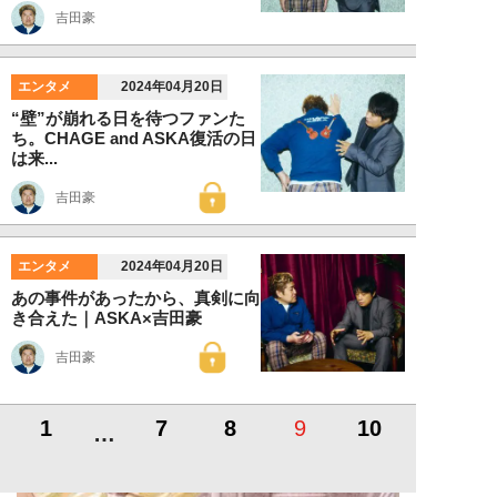
吉田豪
エンタメ
2024年04月20日
“壁”が崩れる日を待つファンた
ち。CHAGE and ASKA復活の日
は来...
吉田豪
エンタメ
2024年04月20日
あの事件があったから、真剣に向
き合えた｜ASKA×吉田豪
吉田豪
1
7
8
9
10
…