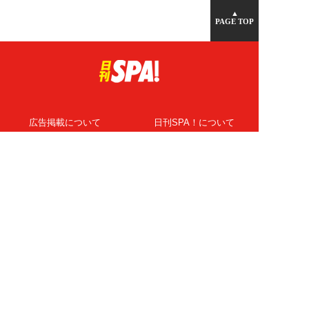
▲
PAGE TOP
広告掲載について
日刊SPA！について
ニュース提供先
PR記事一覧
ライター・執筆者募集
プライバシーポリシー
Cookie使用について
著作権について
運営会社
記事使用について
お問い合わせ
よくある質問