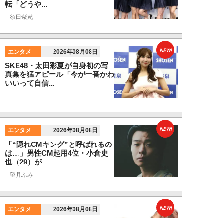
転「どうや...
須田紫苑
NEW!
エンタメ
2026年08月08日
SKE48・太田彩夏が自身初の写
真集を猛アピール「今が一番かわ
いいって自信...
NEW!
エンタメ
2026年08月08日
「“隠れCMキング”と呼ばれるの
は…」男性CM起用4位・小倉史
也（29）が...
望月ふみ
NEW!
エンタメ
2026年08月08日