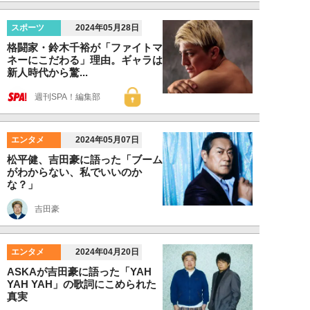
スポーツ
2024年05月28日
格闘家・鈴木千裕が「ファイトマ
ネーにこだわる」理由。ギャラは
新人時代から驚...
週刊SPA！編集部
エンタメ
2024年05月07日
松平健、吉田豪に語った「ブーム
がわからない、私でいいのか
な？」
吉田豪
エンタメ
2024年04月20日
ASKAが吉田豪に語った「YAH
YAH YAH」の歌詞にこめられた
真実