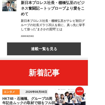
新日本プロレス社長・棚橋弘至のビジ
ネス奮闘記～トップロープより愛をこ
めて
新日本プロレス社長・棚橋弘至がテレビ朝日グ
ループの社長ズラリ20人を前に、真っ先に挙手
して放った“まさかの質問”とは
2026年08月06日
連載一覧を見る
新着記事
NEW!
エンタメ
2026年08月08日
HKT48・石橋颯、グループ15周
年記念ムックの取材で頭をフル回