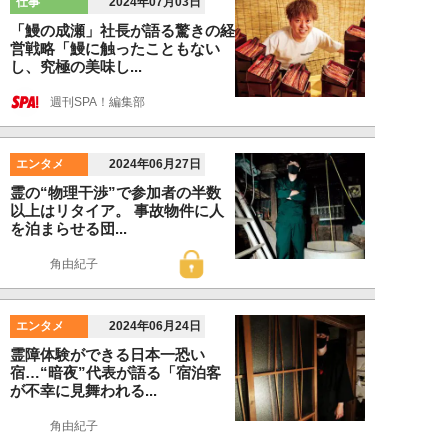
仕事
2024年07月03日
「鰻の成瀬」社長が語る驚きの経
営戦略「鰻に触ったこともない
し、究極の美味し...
週刊SPA！編集部
エンタメ
2024年06月27日
霊の“物理干渉”で参加者の半数
以上はリタイア。 事故物件に人
を泊まらせる団...
角由紀子
エンタメ
2024年06月24日
霊障体験ができる日本一恐い
宿…“暗夜”代表が語る「宿泊客
が不幸に見舞われる...
角由紀子