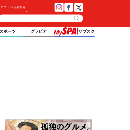
ログイン
会員登録
スポーツ
グラビア
サブスク