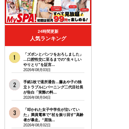
24時間更新
人気ランキング
「ズボンとパンツをおろしました」
…口腔性交に至るまでの“生々しい
やりとり”を証言...
2026年08月03日
手紙1枚で退所通告…藤あや子の独
立トラブルにバーニング二代目社長
が告白「実際の料...
2026年08月04日
「叩かれた女子中学生が泣いてい
た」満員電車で“杖を振り回す”高齢
者が暴走。“屈強...
2026年08月02日