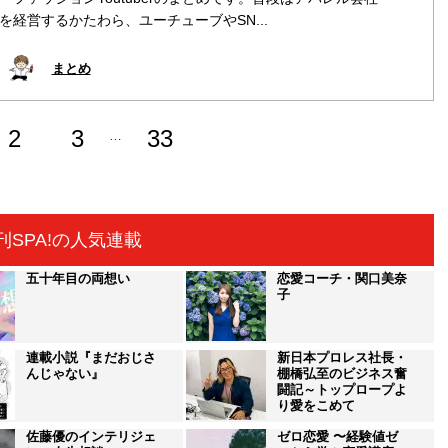
を経営するかたわら、ユーチューブやSN...
まとめ
2
3
33
…
刊SPA!の人気連載
五十年目の両想い
恋愛コーチ・関口美奈
子
連載小説『まだおじさ
新日本プロレス社長・
んじゃない』
棚橋弘至のビジネス奮
闘記～トップロープよ
り愛をこめて
佐藤優のインテリジェ
ゼロ恋愛 〜経験値ゼ