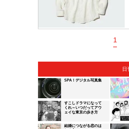
1
日
SPA！デジタル写真集
すこしドラマになって
くれ～いつだってアウ
ェイな東京の歩き方
結婚につながる恋のは