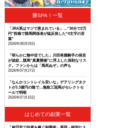
勝SPA！一覧
「JRA系はマジで恵まれている」…“30分で2万
円”投稿で競馬関係者が猛反発した“4文字の言
葉”
2026年08月03日
「明らかに熱中症でした」川田将雅騎手の発言
が波紋…競馬“真夏開催”に浮上した深刻なリス
ク。ファンからは「馬死ぬぞ」の声も
2026年07月27日
「なんかコントレイル安いな」デアリングタク
トが3.3億円の陰で…無敗三冠馬がセレクトセ
ールで明暗
2026年07月15日
はじめての副業一覧
「超円安で外貨を稼ぐ副業術」英語・特別なス