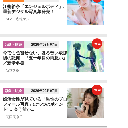
江籠裕奈「エンジェルボディ」、
最新デジタル写真集発売！
SPA！広報マン
NEW!
恋愛・結婚
2026年08月07日
今でも色褪せない、ほろ苦い放課
後の記憶 『五十年目の両想い』
／新堂冬樹
新堂冬樹
NEW!
恋愛・結婚
2026年08月07日
婚活女性が見ている「男性のプロ
フィール写真」の“5つのポイン
ト”…会う前か...
関口美奈子