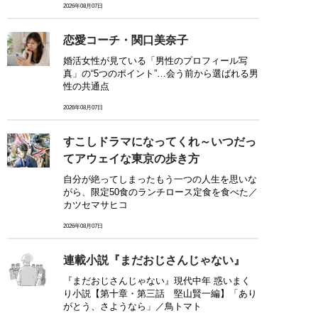
2026年08月07日
恋愛コーチ・関口美奈子
婚活女性が見ている「男性のプロフィール写
真」の“5つのポイント”…会う前から選ばれる男
性の共通点
2026年08月07日
すこしドラマになってくれ～いつだっ
てアウェイな東京の歩き方
自分が絶ってしまったもう一つの人生を思いな
がら、限定50食のランチロース定食を食べた／
カツセマサヒコ
2026年08月07日
連載小説『まだおじさんじゃない』
『まだおじさんじゃない』現代中年 惑いまく
り小説【第十章・第三話 堅山賢一編】「あり
がとう、さようなら」／鳥トマト