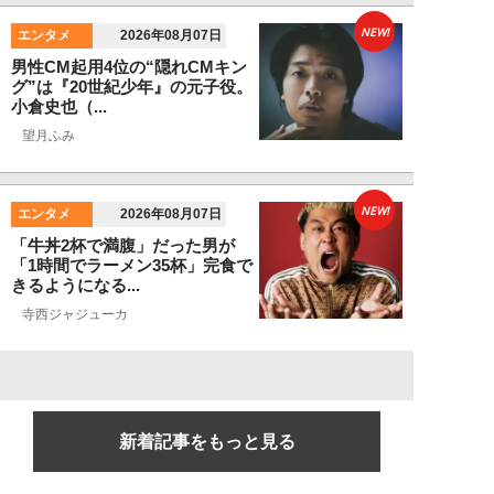
NEW!
エンタメ
2026年08月07日
男性CM起用4位の“隠れCMキン
グ”は『20世紀少年』の元子役。
小倉史也（...
望月ふみ
NEW!
エンタメ
2026年08月07日
「牛丼2杯で満腹」だった男が
「1時間でラーメン35杯」完食で
きるようになる...
寺西ジャジューカ
新着記事をもっと見る