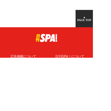
▲
PAGE TOP
広告掲載について
日刊SPA！について
ニュース提供先
PR記事一覧
ライター・執筆者募集
プライバシーポリシー
Cookie使用について
著作権について
運営会社
記事使用について
お問い合わせ
よくある質問