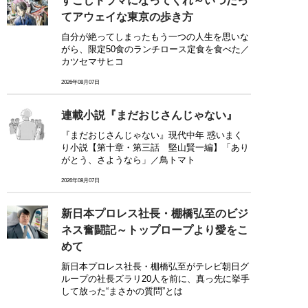
すこしドラマになってくれ～いつだっ
てアウェイな東京の歩き方
自分が絶ってしまったもう一つの人生を思いな
がら、限定50食のランチロース定食を食べた／
カツセマサヒコ
2026年08月07日
連載小説『まだおじさんじゃない』
『まだおじさんじゃない』現代中年 惑いまく
り小説【第十章・第三話 堅山賢一編】「あり
がとう、さようなら」／鳥トマト
2026年08月07日
新日本プロレス社長・棚橋弘至のビジ
ネス奮闘記～トップロープより愛をこ
めて
新日本プロレス社長・棚橋弘至がテレビ朝日グ
ループの社長ズラリ20人を前に、真っ先に挙手
して放った“まさかの質問”とは