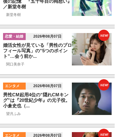
後の記憶 『五十年目の両想い』
／新堂冬樹
新堂冬樹
NEW!
恋愛・結婚
2026年08月07日
婚活女性が見ている「男性のプロ
フィール写真」の“5つのポイン
ト”…会う前か...
関口美奈子
NEW!
エンタメ
2026年08月07日
男性CM起用4位の“隠れCMキン
グ”は『20世紀少年』の元子役。
小倉史也（...
望月ふみ
NEW!
エンタメ
2026年08月07日