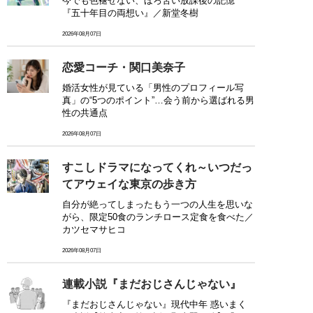
今でも色褪せない、ほろ苦い放課後の記憶
『五十年目の両想い』／新堂冬樹
2026年08月07日
恋愛コーチ・関口美奈子
婚活女性が見ている「男性のプロフィール写
真」の“5つのポイント”…会う前から選ばれる男
性の共通点
2026年08月07日
すこしドラマになってくれ～いつだっ
てアウェイな東京の歩き方
自分が絶ってしまったもう一つの人生を思いな
がら、限定50食のランチロース定食を食べた／
カツセマサヒコ
2026年08月07日
連載小説『まだおじさんじゃない』
『まだおじさんじゃない』現代中年 惑いまく