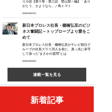
り小説【第十章・第三話 堅山賢一編】「あり
がとう、さようなら」／鳥トマト
2026年08月07日
新日本プロレス社長・棚橋弘至のビジ
ネス奮闘記～トップロープより愛をこ
めて
新日本プロレス社長・棚橋弘至がテレビ朝日グ
ループの社長ズラリ20人を前に、真っ先に挙手
して放った“まさかの質問”とは
2026年08月06日
連載一覧を見る
新着記事