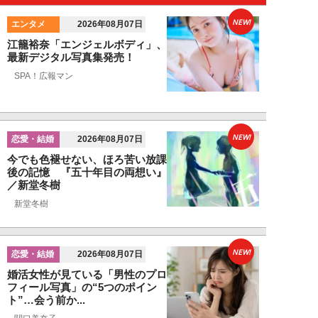
NEW!
エンタメ
2026年08月07日
江籠裕奈「エンジェルボディ」、
最新デジタル写真集発売！
SPA！広報マン
NEW!
恋愛・結婚
2026年08月07日
今でも色褪せない、ほろ苦い放課
後の記憶 『五十年目の両想い』
／新堂冬樹
新堂冬樹
NEW!
恋愛・結婚
2026年08月07日
婚活女性が見ている「男性のプロ
フィール写真」の“5つのポイン
ト”…会う前か...