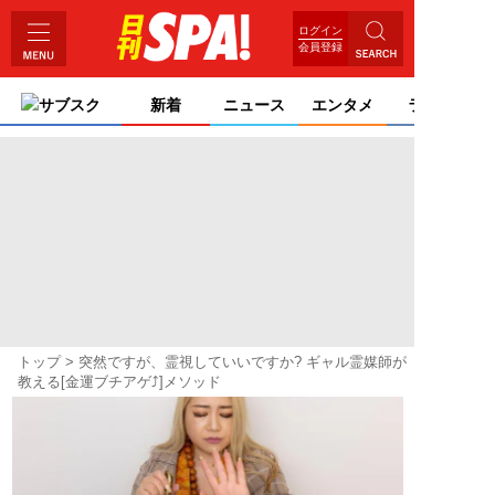
ログイン
会員登録
サブスク
新着
ニュース
エンタメ
ライフ
トップ
突然ですが、霊視していいですか? ギャル霊媒師が
教える[金運ブチアゲ⤴]メソッド