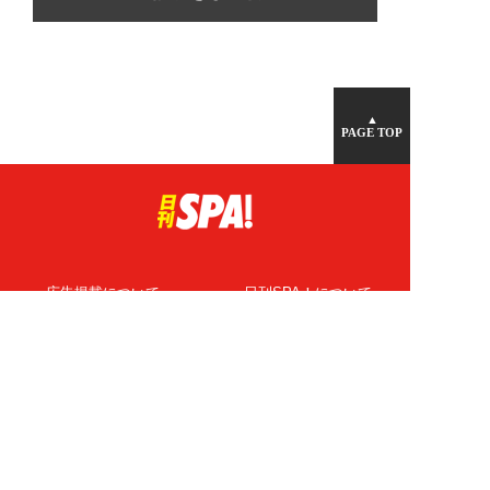
▲
PAGE TOP
広告掲載について
日刊SPA！について
ニュース提供先
PR記事一覧
ライター・執筆者募集
プライバシーポリシー
Cookie使用について
著作権について
運営会社
記事使用について