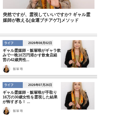
突然ですが、霊視していいですか? ギャル霊
媒師が教える[金運ブチアゲ⤴]メソッド
ライフ
2026年08月02日
ギャル霊媒師・飯塚唯がギャラ飲
みで一晩10万円溶かす飲食店経
営の42歳男性...
飯塚 唯
ライフ
2026年07月26日
ギャル霊媒師・飯塚唯が手取り
16万の30歳女性を霊視した結果
が怖すぎる！ ...
飯塚 唯