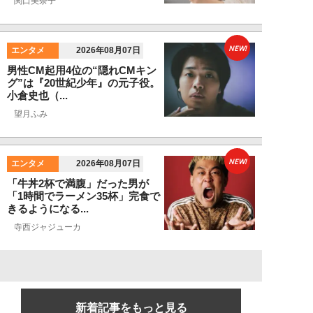
関口美奈子
NEW!
エンタメ
2026年08月07日
男性CM起用4位の“隠れCMキン
グ”は『20世紀少年』の元子役。
小倉史也（...
望月ふみ
NEW!
エンタメ
2026年08月07日
「牛丼2杯で満腹」だった男が
「1時間でラーメン35杯」完食で
きるようになる...
寺西ジャジューカ
新着記事をもっと見る