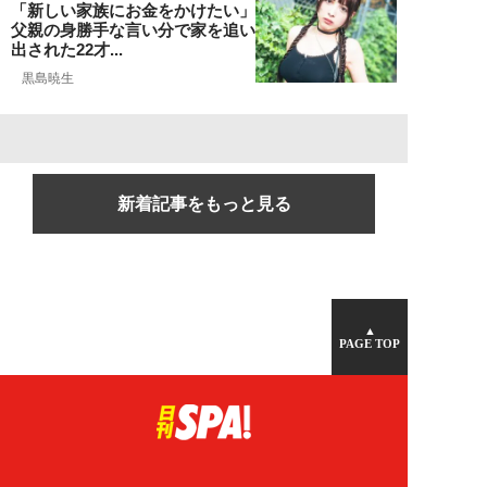
「新しい家族にお金をかけたい」
父親の身勝手な言い分で家を追い
出された22才...
黒島暁生
新着記事をもっと見る
▲
PAGE TOP