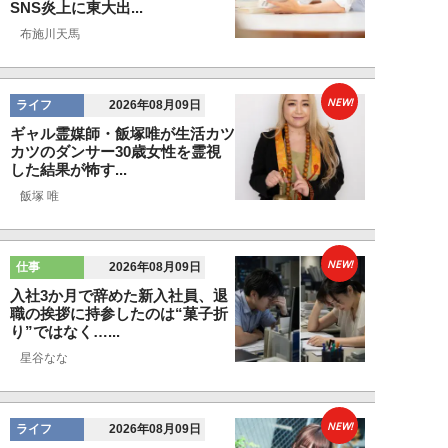
SNS炎上に東大出...
布施川天馬
NEW!
ライフ
2026年08月09日
ギャル霊媒師・飯塚唯が生活カツ
カツのダンサー30歳女性を霊視
した結果が怖す...
飯塚 唯
NEW!
仕事
2026年08月09日
入社3か月で辞めた新入社員、退
職の挨拶に持参したのは“菓子折
り”ではなく…...
星谷なな
NEW!
ライフ
2026年08月09日