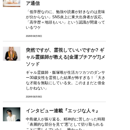
ア通信
「低学歴なのに、勉強や読書が好きなのは意味
が分からない」SNS炎上に東大出身者が反応。
「高学歴＝地頭もいい」という認識が間違って
いるワケ
2026年08月09日
突然ですが、霊視していいですか? ギ
ャル霊媒師が教える[金運ブチアゲ⤴]メ
ソッド
ギャル霊媒師・飯塚唯が生活カツカツのダンサ
ー30歳女性を霊視した結果が怖すぎる！「大き
な才能を無駄にしている女。このままだと借金
しかねない」
2026年08月09日
インタビュー連載『エッジな人々』
中島健人が振り返る、精神的に苦しかった時期
「表層的な部分を見て“悪”として切り取られる
ことに苦しんでいたし、怖かった」