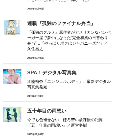
2026年08月09日
連載『孤独のファイナル弁当』
『孤独のグルメ』原作者がアメリカンなハンバ
ーガー屋で夢中になった“完全和風の日替わり
弁当”…「やっぱりボクはジャパニーズだ」／
久住昌之
2026年08月09日
SPA！デジタル写真集
江籠裕奈「エンジェルボディ」、最新デジタル
写真集発売！
2026年08月07日
五十年目の両想い
今でも色褪せない、ほろ苦い放課後の記憶
『五十年目の両想い』／新堂冬樹
2026年08月07日