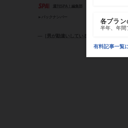
週刊SPA！編集部
バックナンバー
―［
男が勘違いしている性愛論の真実
］―