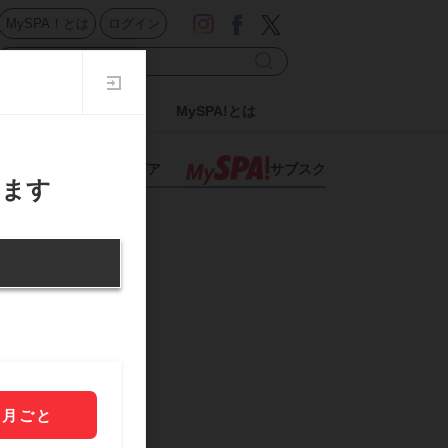
MySPA！とは
ログイン
ドル
日刊SPA!
MySPA!とは
スポーツ
グラビア
サブスク