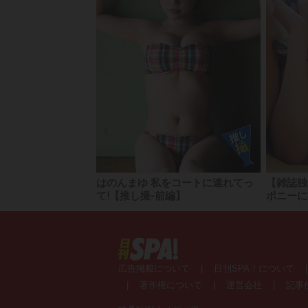
はのんまゆ 私をコートに連れてっ
【雑誌独
て!【推し撮-前編】
ポニーに
広告掲載について
|
日刊SPA！について
|
著作権について
|
運営会社
|
記事