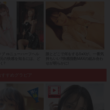
ラブ vsニューハーフヘル
誰とどこで何をするS●Xが、一番気
元の快感を知るには、ど
持ちいい?快感指数MAXの組み合わ
く?
せが明らかに!
おすすめグラビア