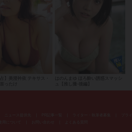
占】美澄衿依 テキサス・
はのんまゆ ほろ酔い誘惑スマッシ
首ったけ
ュ【推し撮-後編】
|
ニュース提供先
|
PR記事一覧
|
ライター・執筆者募集
|
プラ
使用について
|
お問い合わせ
|
よくある質問