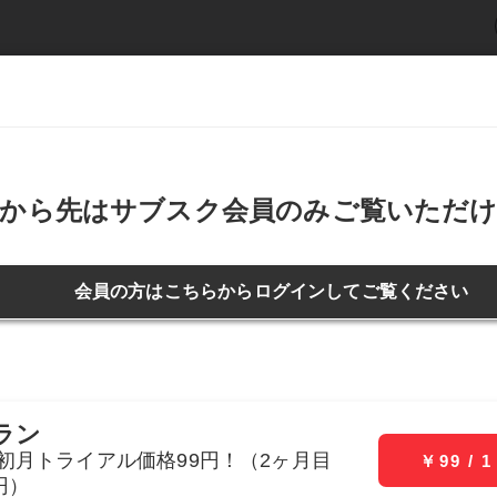
ービー
デジタル写真集
週刊SPA!
新着記事
アイ
ライフ
仕事
恋愛・結婚
お金
間楽しむ」ためには、どこを筋トレすべき？
更新日：2025年01月21日 19:44
投稿日：2023年02月04日 15:09
「長い時間楽しむ」ためには、
？