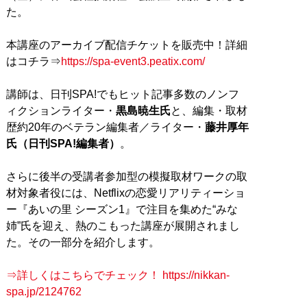
た。
本講座のアーカイブ配信チケットを販売中！詳細
はコチラ⇒
https://spa-event3.peatix.com/
講師は、日刊SPA!でもヒット記事多数のノンフ
ィクションライター・
黒島暁生氏
と、編集・取材
歴約20年のベテラン編集者／ライター・
藤井厚年
氏（日刊SPA!編集者）
。
さらに後半の受講者参加型の模擬取材ワークの取
材対象者役には、Netflixの恋愛リアリティーショ
ー『あいの里 シーズン1』で注目を集めた“みな
姉”氏を迎え、熱のこもった講座が展開されまし
た。その一部分を紹介します。
⇒詳しくはこちらでチェック！ https://nikkan-
spa.jp/2124762