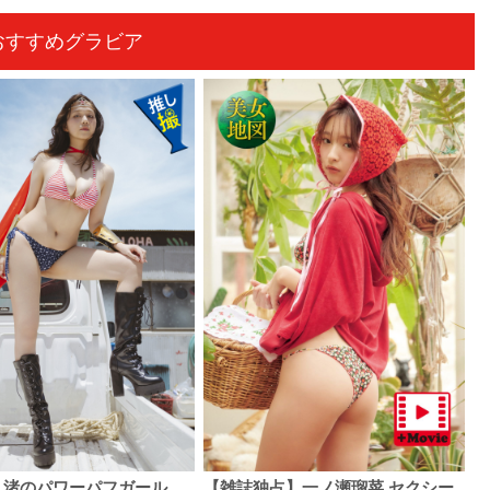
おすすめグラビア
 渚のパワーパフガール
【雑誌独占】一ノ瀬瑠菜 セクシー