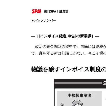
週刊SPA！編集部
バックナンバー
―［
[インボイス確定 申告]の新常識
］―
政治の裏金問題の渦中で、国民には納税が
で、身を守る術は知識しかない。今こそ税
物議を醸すインボイス制度