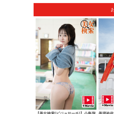
【美女検索(ビジョサーチ)】小島瑠
美澄衿依