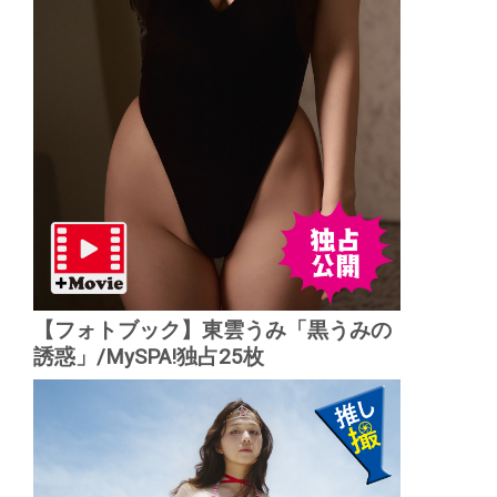
【フォトブック】東雲うみ「黒うみの
誘惑」/MySPA!独占25枚