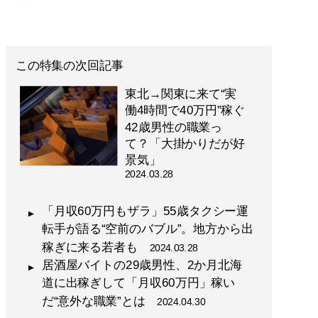
この特集の次回記事
東北→関東に来て“実
働4時間で40万円”稼ぐ
42歳男性の職業っ
て？「大掛かりだが好
景気」
2024.03.28
「月収60万円もザラ」55歳タクシー運
転手が語る“空前のバブル”。地方から出
稼ぎに来る若者も
2024.03.28
居酒屋バイトの29歳男性、2か月北海
道に出稼ぎして「月収60万円」稼い
だ“意外な職業”とは
2024.04.30