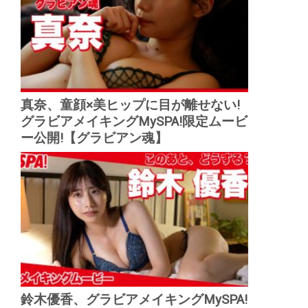
真奈、童顔×美ヒップに目が離せない!
グラビアメイキングMySPA!限定ムービ
ー公開!【グラビアン魂】
鈴木優香、グラビアメイキングMySPA!