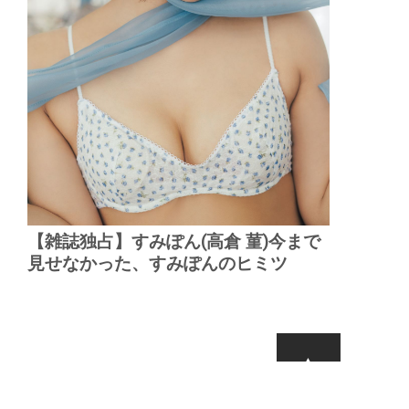
【雑誌独占】すみぽん(高倉 菫)今まで
見せなかった、すみぽんのヒミツ
▲
PAGE TOP