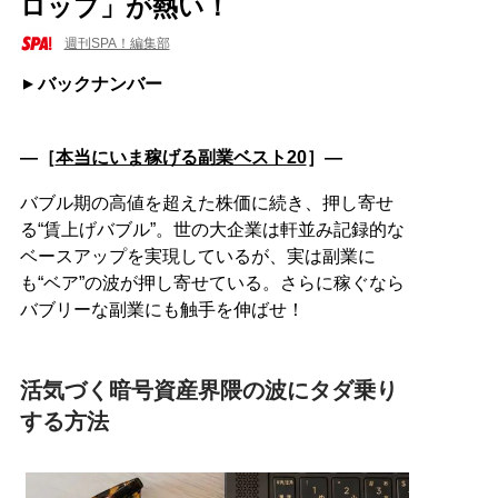
ロップ」が熱い！
週刊SPA！編集部
バックナンバー
―［
本当にいま稼げる副業ベスト20
］―
バブル期の高値を超えた株価に続き、押し寄せ
る“賃上げバブル”。世の大企業は軒並み記録的な
ベースアップを実現しているが、実は副業に
も“ベア”の波が押し寄せている。さらに稼ぐなら
バブリーな副業にも触手を伸ばせ！
活気づく暗号資産界隈の波にタダ乗り
する方法