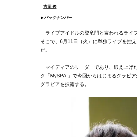
吉岡 俊
バックナンバー
ライブアイドルの登竜門と言われるライブ会場・T
そこで、6月11日（火）に単独ライブを控える注
だ。
マイディアのリーダーであり、鍛え上げた“
ク「MySPA!」で今回からはじまるグラ
グラビアを披露する。