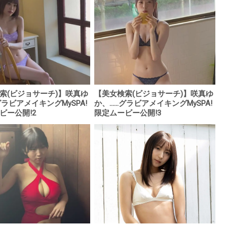
索(ビジョサーチ)】咲真ゆ
【美女検索(ビジョサーチ)】咲真ゆ
..グラビアメイキングMySPA!
か、......グラビアメイキングMySPA!
ビー公開!2
限定ムービー公開!3