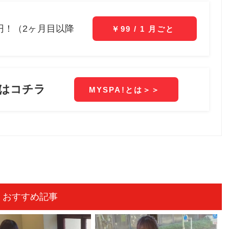
おすすめ記事