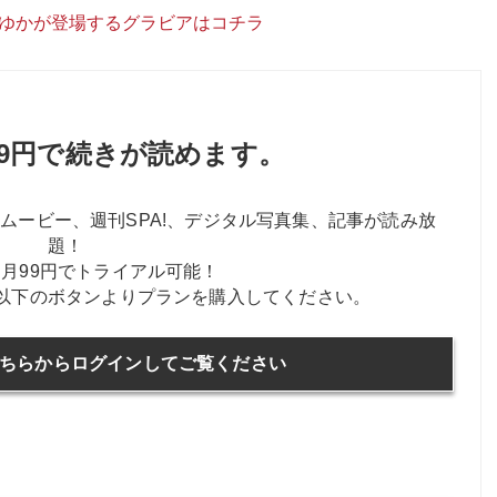
ゆかが登場するグラビアはコチラ