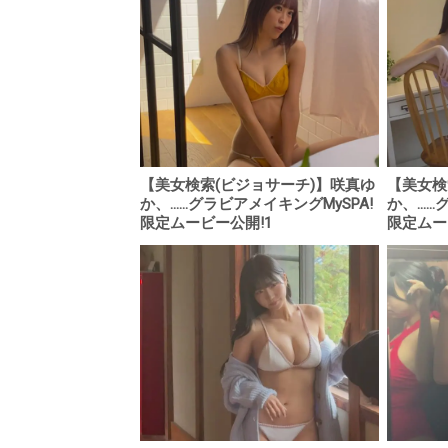
【美女検索(ビジョサーチ)】咲真ゆ
【美女検
か、......グラビアメイキングMySPA!
か、....
限定ムービー公開!1
限定ムー