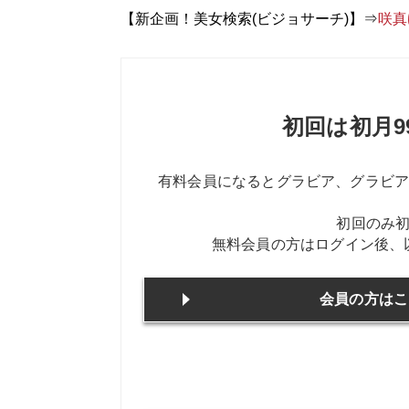
【新企画！美女検索(ビジョサーチ)】⇒
咲真