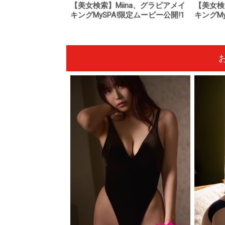
【美女検索】Miina、グラビアメイ
【美女検
キングMySPA!限定ムービー公開!1
キングMy