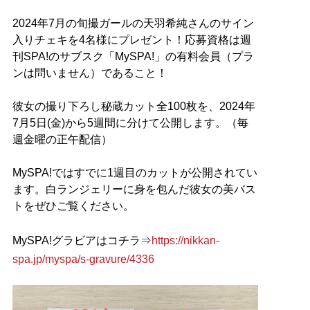
2024年7月の旬撮ガールの天羽希純さんのサイン
入りチェキを4名様にプレゼント！応募資格は週
刊SPA!のサブスク「MySPA!」の有料会員（プラ
ンは問いません）であること！
彼女の撮り下ろし秘蔵カット全100枚を、2024年
7月5日(金)から5週間に分けて公開します。（毎
週金曜の正午配信）
MySPA!ではすでに1週目のカットが公開されてい
ます。白ランジェリーに身を包んだ彼女の美バス
トをぜひご覧ください。
MySPA!グラビアはコチラ⇒
https://nikkan-
spa.jp/myspa/s-gravure/4336