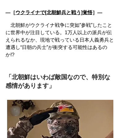
―［
ウクライナで[北朝鮮兵と戦う]覚悟
］―
北朝鮮がウクライナ戦争に突如”参戦”したこと
に世界中が注目している。1万人以上の派兵が伝
えられるなか、現地で戦っている日本人義勇兵と
遭遇し“日朝の兵士”が衝突する可能性はあるの
か!?
「北朝鮮はいわば敵国なので、特別な
感情があります」