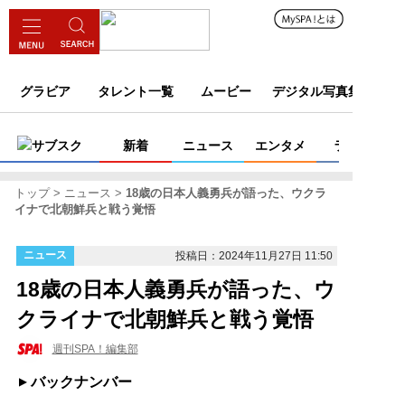
グラビア
タレント一覧
ムービー
デジタル写真集
サブスク
新着
ニュース
エンタメ
ライフ
トップ
ニュース
18歳の日本人義勇兵が語った、ウクラ
イナで北朝鮮兵と戦う覚悟
ニュース
投稿日：2024年11月27日 11:50
18歳の日本人義勇兵が語った、ウ
クライナで北朝鮮兵と戦う覚悟
週刊SPA！編集部
バックナンバー