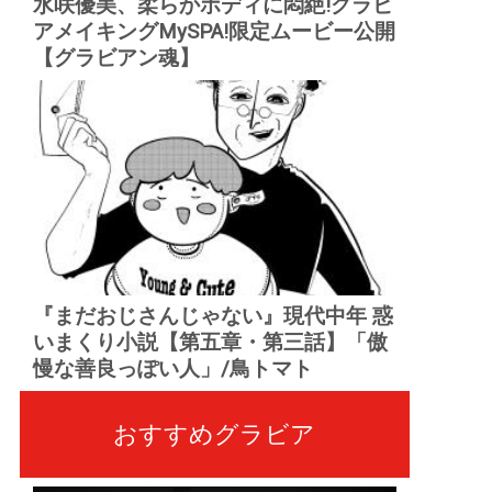
水咲優美、柔らかボディに悶絶!グラビ
アメイキングMySPA!限定ムービー公開
【グラビアン魂】
『まだおじさんじゃない』現代中年 惑
いまくり小説【第五章・第三話】「傲
慢な善良っぽい人」/鳥トマト
おすすめグラビア