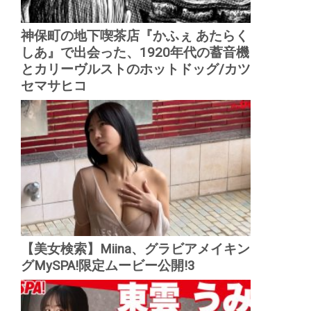
神保町の地下喫茶店『かふぇ あたらく
しあ』で出会った、1920年代の蓄音機
とカリーヴルストのホットドッグ/カツ
セマサヒコ
【美女検索】Miina、グラビアメイキン
グMySPA!限定ムービー公開!3