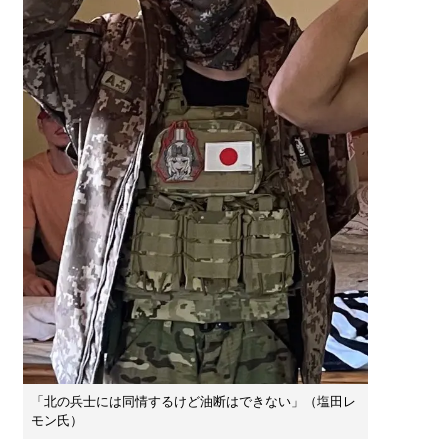
「北の兵士には同情するけど油断はできない」（塩田レ
モン氏）