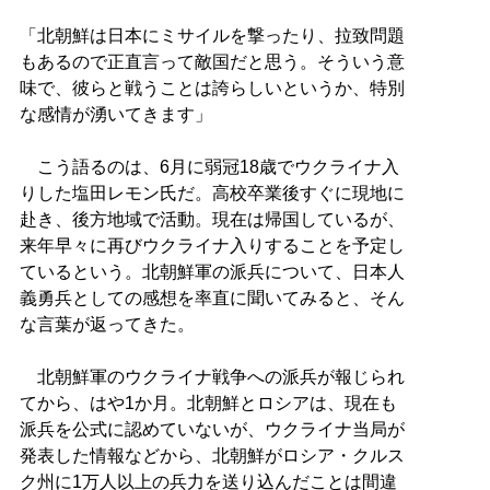
「北朝鮮は日本にミサイルを撃ったり、拉致問題
もあるので正直言って敵国だと思う。そういう意
味で、彼らと戦うことは誇らしいというか、特別
な感情が湧いてきます」
こう語るのは、6月に弱冠18歳でウクライナ入
りした塩田レモン氏だ。高校卒業後すぐに現地に
赴き、後方地域で活動。現在は帰国しているが、
来年早々に再びウクライナ入りすることを予定し
ているという。北朝鮮軍の派兵について、日本人
義勇兵としての感想を率直に聞いてみると、そん
な言葉が返ってきた。
北朝鮮軍のウクライナ戦争への派兵が報じられ
てから、はや1か月。北朝鮮とロシアは、現在も
派兵を公式に認めていないが、ウクライナ当局が
発表した情報などから、北朝鮮がロシア・クルス
ク州に1万人以上の兵力を送り込んだことは間違