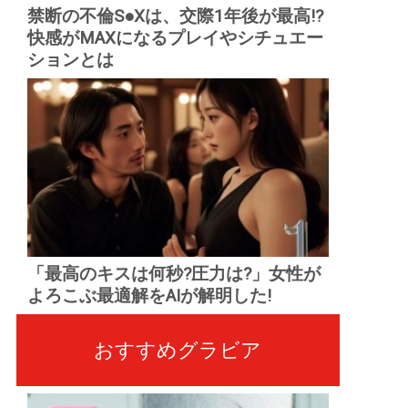
禁断の不倫S●Xは、交際1年後が最高!?
快感がMAXになるプレイやシチュエー
ションとは
「最高のキスは何秒?圧力は?」女性が
よろこぶ最適解をAIが解明した!
おすすめグラビア