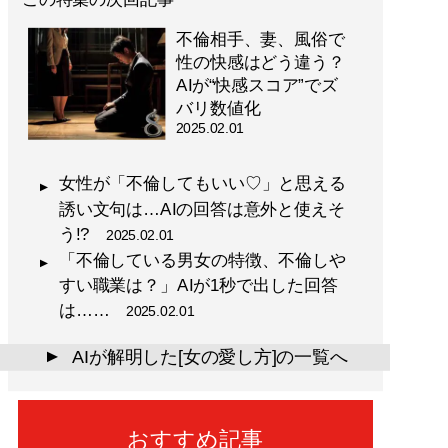
不倫相手、妻、風俗で
性の快感はどう違う？
AIが“快感スコア”でズ
バリ数値化
2025.02.01
女性が「不倫してもいい♡」と思える
誘い文句は…AIの回答は意外と使えそ
う!?
2025.02.01
「不倫している男女の特徴、不倫しや
すい職業は？」AIが1秒で出した回答
は……
2025.02.01
AIが解明した[女の愛し方]の一覧へ
▲
おすすめ記事