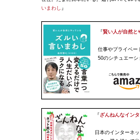
いまわし
』
『
賢い人が自然と
仕事やプライベー
50のシチュエー
『
ざんねんなインタ
日本のインターネッ