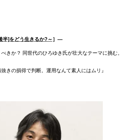
後半]をどう生きるか?～
］―
べきか？ 同世代のひろゆき氏が壮大なテーマに挑む。
情抜きの損得で判断。運用なんて素人にはムリ』