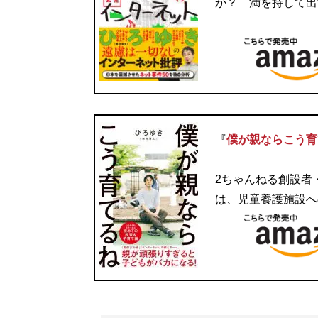
か？ 満を持して出
『
僕が親ならこう育
2ちゃんねる創設者
は、児童養護施設へ