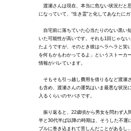
渡瀬さんは現在、本当に危ない状況だと思
になっていて、“生き霊”と化してあなたに
自宅前に落ちていた心当たりのない黒い短
いた可能性が高いです。それも1回じゃな
たようですが、そのとき彼はヘラヘラと笑
を何もかもわかってるよ」というストーカ
情報がバレています。
そもそも引っ越し費用を借りるなど渡瀬さ
も含め、渡瀬さんの運気はいま最悪な状況
入るくらいのヤバさです。
振り返ると、22歳頃から男女を問わず人間
半と30代半ば以降の時期は、そうした不運
ブルに巻き込まれて苦しんだことがあるし