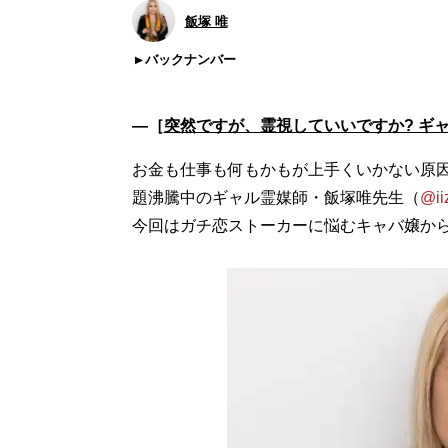
飯塚 唯
バックナンバー
―［
突然ですが、霊視していいですか? ギャ
お金も仕事も何もかもが上手くいかない原因は
題沸騰中のギャル霊媒師・飯塚唯先生（
@ii
今回はガチ恋ストーカーに悩むキャバ嬢から