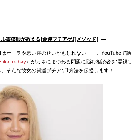
ル霊媒師が教える[金運ブチアゲ⤴]メソッド
］―
オーラや悪い霊のせいかもしれないーー。YouTubeで話
zuka_reibay
）がカネにまつわる問題に悩む相談者を“霊視”。
。そんな彼女の開運ブチアゲ⤴方法を伝授します！