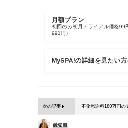
次の記事
不倫慰謝料180万円の
飯塚 唯