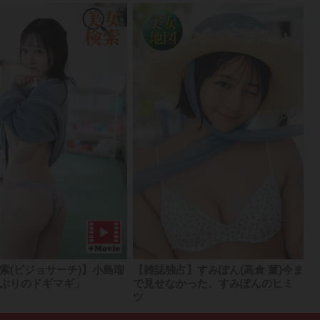
索(ビジョサーチ)】小島瑠
【雑誌独占】すみぽん(高倉 菫)今ま
ぶりのドギマギ」
で見せなかった、すみぽんのヒミ
ツ