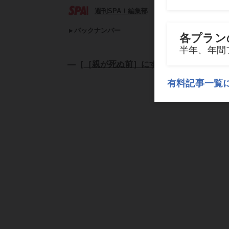
週刊SPA！編集部
バックナンバー
―［
［親が死ぬ前］にすべきこと
］―