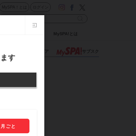
MySPA！とは
ログイン
ドル
日刊SPA!
MySPA!とは
スポーツ
グラビア
サブスク