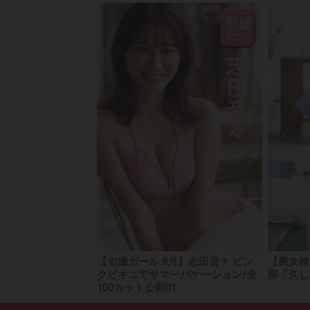
【旬撮ガール 8月】志田音々 ピン
【美女検
クビキニでサマーバケーション/全
那「久し
100カット公開01