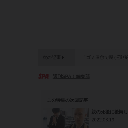
次の記事
「ゴミ屋敷で親が孤独
週刊SPA！編集部
この特集の次回記事
親の死後に後悔し
2022.03.19