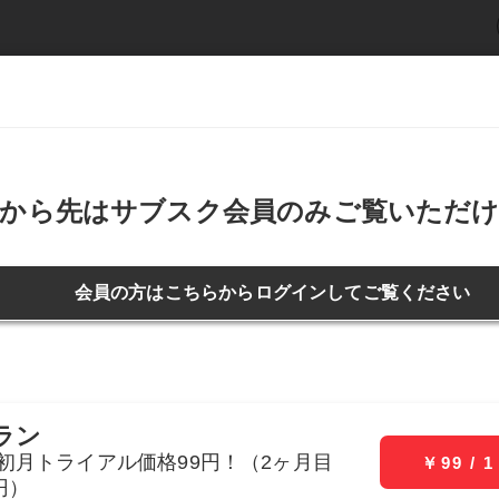
ービー
デジタル写真集
週刊SPA!
新着記事
アイ
ライフ
仕事
恋愛・結婚
お金
という選択肢「終末期のケアに医療はいらない」
更新日：2023年08月29日 18:35
投稿日：2022年03月01日 15:52
まる在宅医療という選択肢「終
いらない」