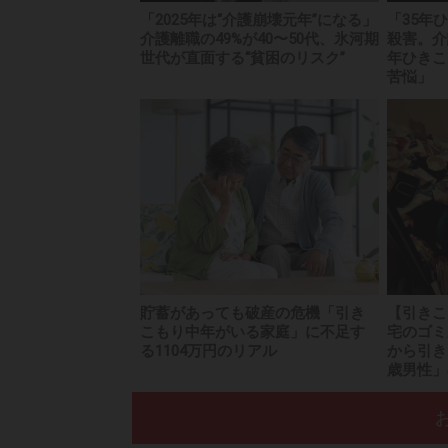
「2025年は“介護崩壊元年”になる」
「35年
介護離職の49%が40〜50代、氷河期
殺害。介
世代が直面する“貧困のリスク”
年ひきこ
苦悩」
貯蓄があっても破産の危機「引き
【引きこ
こもり中年がいる家庭」に不足す
宅のゴミ
る1104万円のリアル
から引き
歳男性」