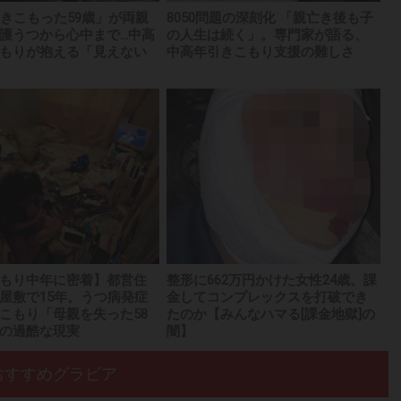
ひきこもった59歳」が両親
8050問題の深刻化 「親亡き後も子
護うつから心中まで...中高
の人生は続く」。専門家が語る、
もりが抱える「見えない
中高年引きこもり支援の難しさ
もり中年に密着】都営住
整形に662万円かけた女性24歳。課
屋敷で15年。うつ病発症
金してコンプレックスを打破でき
こもり「母親を失った58
たのか【みんなハマる[課金地獄]の
の過酷な現実
闇】
おすすめグラビア