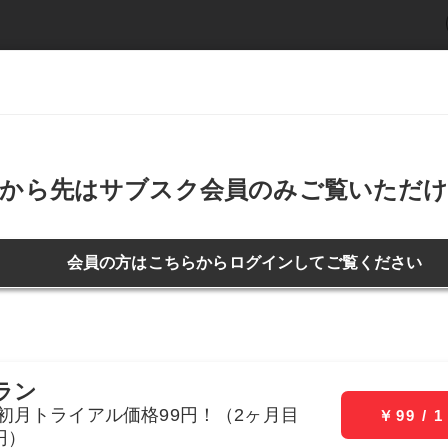
ービー
デジタル写真集
週刊SPA!
新着記事
アイ
ライフ
仕事
恋愛・結婚
お金
5つの孤独”「最後はいつも一人だ」
更新日：2023年08月29日 18:29
投稿日：2022年09月12日 08:54
抱えていた“5つの孤独”「最後