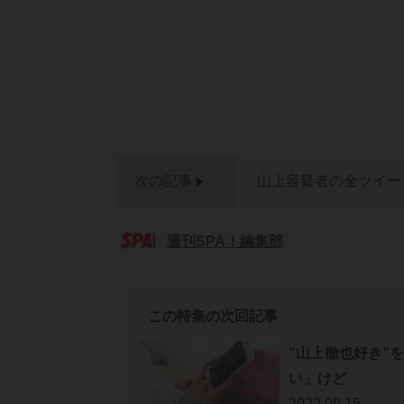
次の記事
山上容疑者の全ツイー
週刊SPA！編集部
この特集の次回記事
“山上徹也好き”
い」けど
2022.09.15