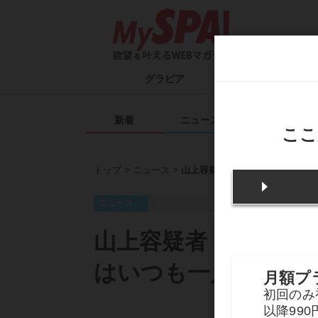
グラビア
タレント一覧
ム
新着
ニュース
エンタメ
トップ
ニュース
山上容疑者・41歳が抱えていた“
ニュース
山上容疑者・41歳が
はいつも一人だ」