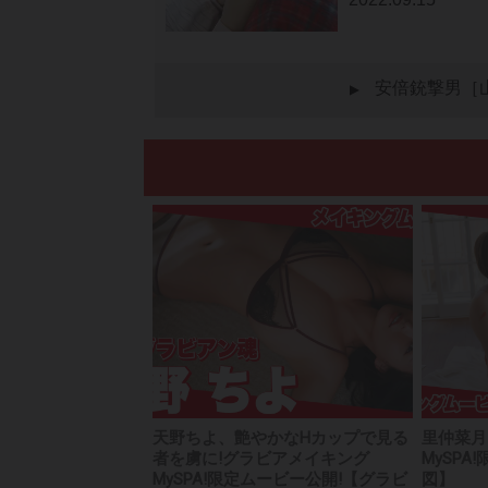
安倍銃撃男［
▲
天野ちよ、艶やかなHカップで見る
里仲菜月
者を虜に!グラビアメイキング
MySP
MySPA!限定ムービー公開!【グラビ
図】