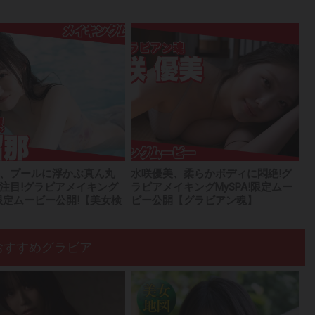
、プールに浮かぶ真ん丸
水咲優美、柔らかボディに悶絶!グ
注目!グラビアメイキング
ラビアメイキングMySPA!限定ムー
A!限定ムービー公開!【美女検
ビー公開【グラビアン魂】
おすすめグラビア