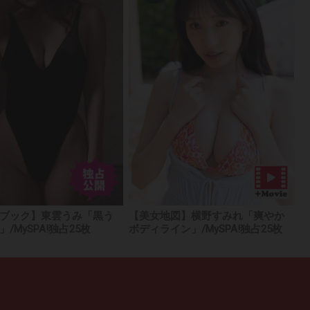
ブック】東雲うみ「黒う
【美女地図】横野すみれ「爽やか
/MySPA!独占25枚
ボディライン」/MySPA!独占25枚