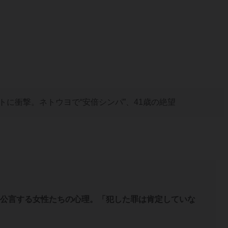
トに衝撃。ネトウヨで“安倍シンパ”、41歳の絶望
を公言する女性たちの心理。「犯した罪は肯定していな