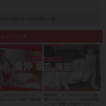
山上を崇拝する］社会の闇の一覧へ
おすすめ記事
、グラビアメイキング
和田海佑、グラマラスボディを披
A!限定ムービー公開!【美女地
露!グラビアメイキングMySPA!限定
ムービー公開!【旬撮ガール】