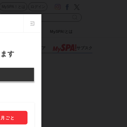
MySPA！とは
ログイン
ドル
日刊SPA!
MySPA!とは
スポーツ
グラビア
サブスク