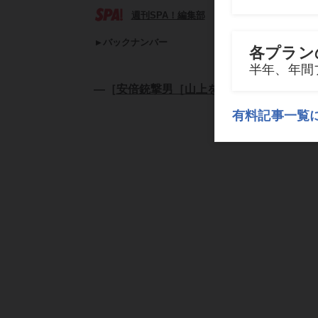
週刊SPA！編集部
バックナンバー
―［
安倍銃撃男［山上を崇拝する］社会の