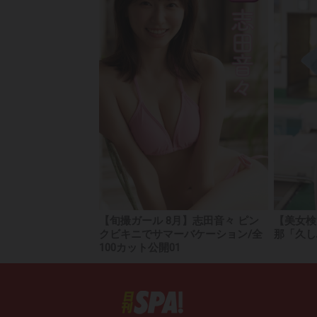
【旬撮ガール 8月】志田音々 ピン
【美女検
クビキニでサマーバケーション/全
那「久し
100カット公開01