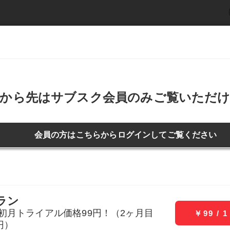
ービー
デジタル写真集
週刊SPA!
新着記事
アイ
ライフ
仕事
恋愛・結婚
お金
“第二の人生”…普通の仕事に適応できるのか
更新日：2023年08月30日 13:58
投稿日：2023年03月03日 15:53
アイドルの“第二の人生”…普
るのか