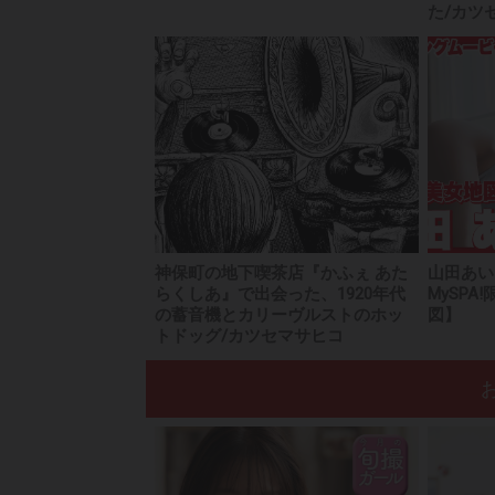
た/カツ
神保町の地下喫茶店『かふぇ あた
山田あい
らくしあ』で出会った、1920年代
MySP
の蓄音機とカリーヴルストのホッ
図】
トドッグ/カツセマサヒコ