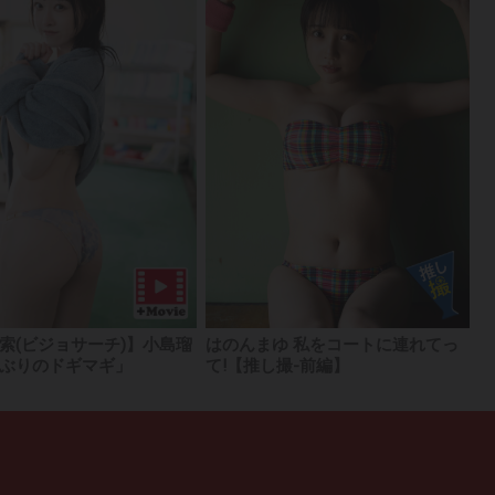
索(ビジョサーチ)】小島瑠
はのんまゆ 私をコートに連れてっ
ぶりのドギマギ」
て!【推し撮-前編】