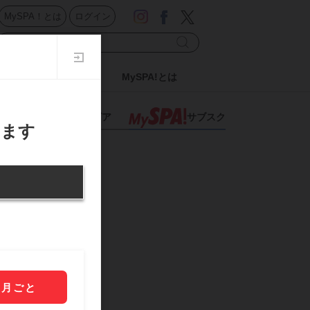
MySPA！とは
ログイン
ドル
日刊SPA!
MySPA!とは
スポーツ
グラビア
サブスク