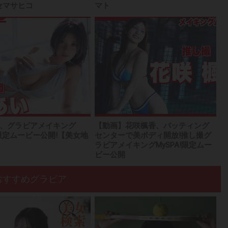
セマサヒコ
マト
、グラビアメイキング
【動画】花咲楓香、バッティング
A!限定ムービー公開!【美女地
センターで美ボディ開放!推し撮グ
ラビアメイキングMySPA!限定ムー
ビー公開
おすすめグラビア