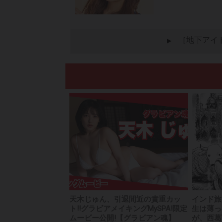
［地下アイ
▲
天木じゅん、引退間近の貴重カッ
インド旅
ト!!グラビアメイキングMySPA!限定
生は薄っ
ムービー公開!【グラビアン魂】
が、西葛