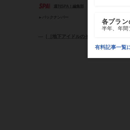
週刊SPA！編集部
バックナンバー
―［
［地下アイドルのその後］を大追跡
］