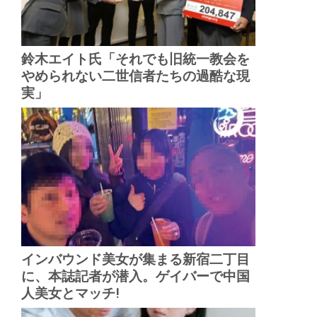
鈴木エイト氏「それでも旧統一教会を
やめられない二世信者たちの過酷な現
実」
インバウンド美女が集まる新宿二丁目
に、本誌記者が潜入。ゲイバーで中国
人美女とマッチ!