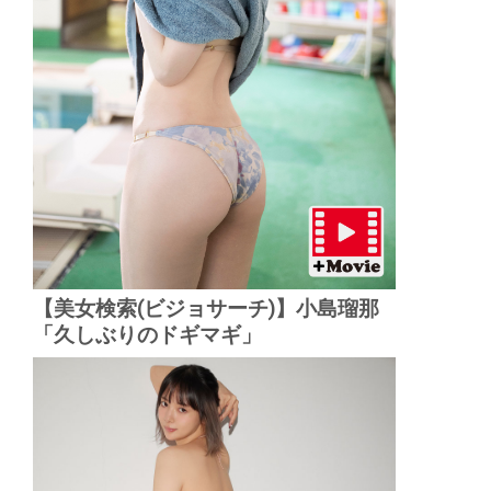
【美女検索(ビジョサーチ)】小島瑠那
「久しぶりのドギマギ」