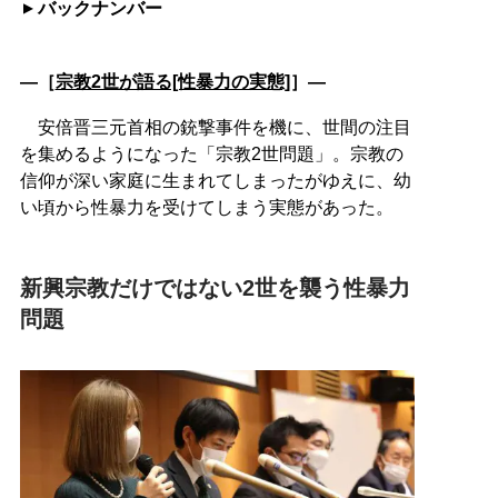
バックナンバー
―［
宗教2世が語る[性暴力の実態]
］―
安倍晋三元首相の銃撃事件を機に、世間の注目
を集めるようになった「宗教2世問題」。宗教の
信仰が深い家庭に生まれてしまったがゆえに、幼
い頃から性暴力を受けてしまう実態があった。
新興宗教だけではない2世を襲う性暴力
問題