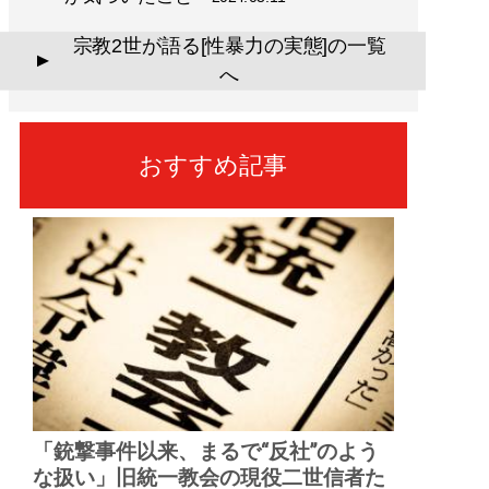
宗教2世が語る[性暴力の実態]の一覧
▲
へ
おすすめ記事
「銃撃事件以来、まるで“反社”のよう
な扱い」旧統一教会の現役二世信者た