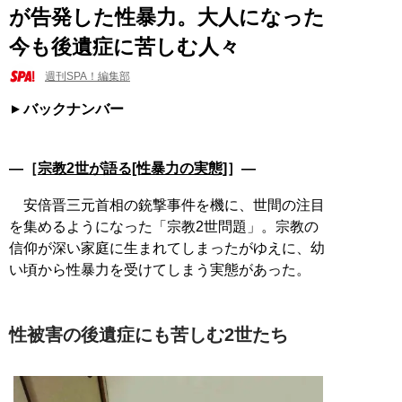
が告発した性暴力。大人になった
今も後遺症に苦しむ人々
週刊SPA！編集部
バックナンバー
―［
宗教2世が語る[性暴力の実態]
］―
安倍晋三元首相の銃撃事件を機に、世間の注目
を集めるようになった「宗教2世問題」。宗教の
信仰が深い家庭に生まれてしまったがゆえに、幼
い頃から性暴力を受けてしまう実態があった。
性被害の後遺症にも苦しむ2世たち