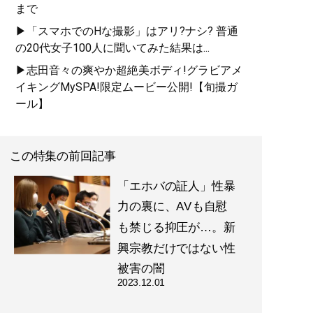
まで
▶「スマホでのHな撮影」はアリ?ナシ? 普通
の20代女子100人に聞いてみた結果は...
▶志田音々の爽やか超絶美ボディ!グラビアメ
イキングMySPA!限定ムービー公開!【旬撮ガ
ール】
この特集の前回記事
「エホバの証人」性暴
力の裏に、AVも自慰
も禁じる抑圧が…。新
興宗教だけではない性
被害の闇
2023.12.01