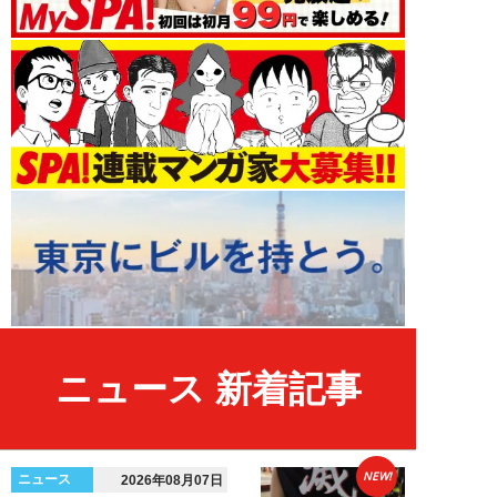
ニュース 新着記事
NEW!
ニュース
2026年08月07日