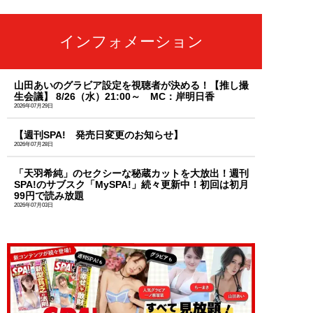
インフォメーション
山田あいのグラビア設定を視聴者が決める！【推し撮
生会議】 8/26（水）21:00～ MC：岸明日香
2026年07月29日
【週刊SPA! 発売日変更のお知らせ】
2026年07月28日
「天羽希純」のセクシーな秘蔵カットを大放出！週刊
SPA!のサブスク「MySPA!」続々更新中！初回は初月
99円で読み放題
2026年07月03日