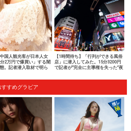
中国人観光客が日本人女
【1時間待ち】「行列ができる風俗
0分2万円で爆買い」する闇
店」に潜入してみた。15分3200円
態。記者潜入取材で明ら
で記者が“完全に主導権を失った”夜
おすすめグラビア