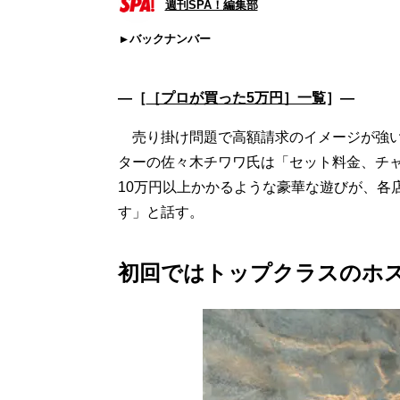
週刊SPA！編集部
バックナンバー
―［
［プロが買った5万円］一覧
］―
売り掛け問題で高額請求のイメージが強い
ターの佐々木チワワ氏は「セット料金、チ
10万円以上かかるような豪華な遊びが、各
す」と話す。
初回ではトップクラスのホ