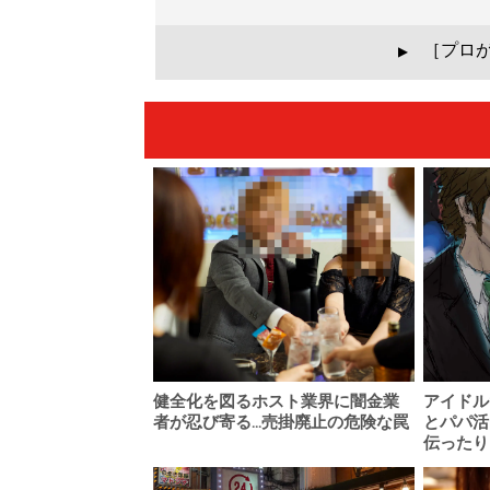
［プロ
▲
健全化を図るホスト業界に闇金業
アイドル
者が忍び寄る...売掛廃止の危険な罠
とパパ活
伝ったり