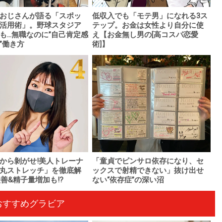
おじさんが語る「スポッ
低収入でも「モテ男」になれる3ス
活用術」。野球スタジア
テップ。お金は女性より自分に使
も...無職なのに”自己肯定感
え【お金無し男の[高コスパ恋愛
”働き方
術]】
から剝がせ!美人トレーナ
「童貞でピンサロ依存になり、セ
丸ストレッチ」を徹底解
ックスで射精できない」抜け出せ
改善&精子量増加も!?
ない“依存症”の深い沼
おすすめグラビア