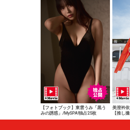
【フォトブック】東雲うみ「黒う
美澄衿依
みの誘惑」/MySPA!独占25枚
【推し撮