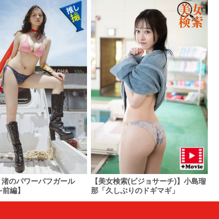
 渚のパワーパフガール
【美女検索(ビジョサーチ)】小島瑠
-前編】
那「久しぶりのドギマギ」