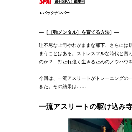
週刊SPA！編集部
バックナンバー
―［
［強メンタル］を育てる方法
］―
理不尽な上司やわがままな部下、さらには
まうことはある。ストレスフルな時代と言
のか？ 打たれ強く生きるためのノウハウ
今回は、一流アスリートがトレーニングの
きた。その結果は……
一流アスリートの駆け込み