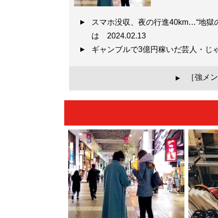
スマホ没収、夜の行進40km…“地
は
2024.02.13
ギャンブルで3億円稼いだ芸人・じ
［強メン
▲