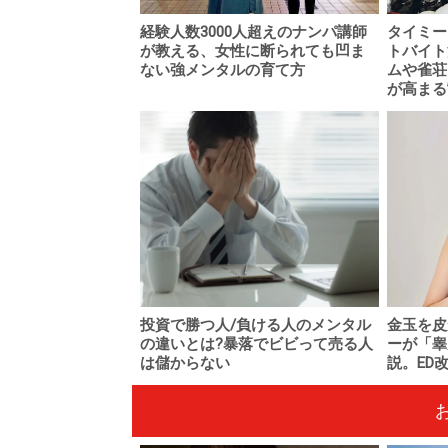
経験人数3000人超えのナンパ講師
タイミー
が教える、女性に断られても凹ま
トバイト
ない強メンタルの育て方
ムや雀荘
が高まる
投資で勝つ人/負ける人のメンタル
金玉を皮
の違いとは?暴落でビビって売る人
ーが「睾
は儲からない
説。ED