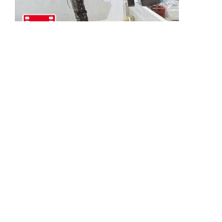
美澄衿依 渚のパワーパフガール【推し
撮-前編】
▲
PAGE TOP
広告掲載について
日刊SPA！について