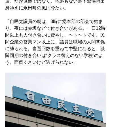
属。だが世襲ではなく、地盤もない落下傘候補出
身ゆえに永田町の風は冷たい。
「自民党議員の朝は、8時に党本部の部会で始ま
り、夜には赤坂などで付き合いがある。一日12時
間以上も人付き合いに費やし、ヘトヘトです。民
間企業の営業マン以上に、議員は職場の人間関係
に縛られる。当選回数を重ねて中堅になると、派
閥同期の付き合いは“クラス替えのない学校”のよ
う。面倒くさいけど逃げられない」