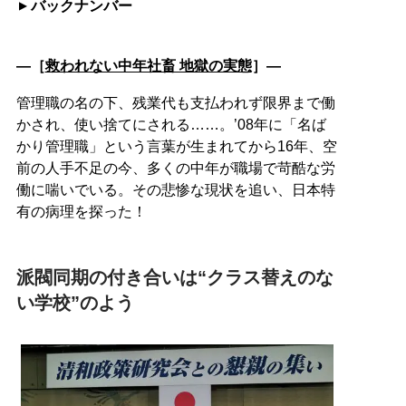
バックナンバー
―［
救われない中年社畜 地獄の実態
］―
管理職の名の下、残業代も支払われず限界まで働
かされ、使い捨てにされる……。’08年に「名ば
かり管理職」という言葉が生まれてから16年、空
前の人手不足の今、多くの中年が職場で苛酷な労
働に喘いでいる。その悲惨な現状を追い、日本特
有の病理を探った！
派閥同期の付き合いは“クラス替えのな
い学校”のよう