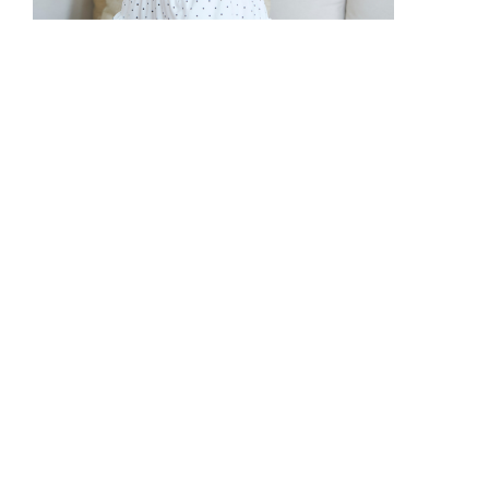
【美女検索(ビジョサーチ)】最上あい
な「嬉し恥じらい」
▲
PAGE TOP
広告掲載について
日刊SPA！について
ニュース提供先
PR記事一覧
ライター・執筆者募集
プライバシーポリシー