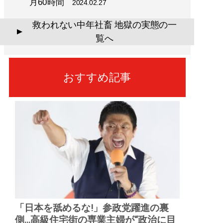
月60時間
2024.02.27
救われない中年社畜 地獄の実態の一
▲
覧へ
おすすめ記事
「日本を舐めるな!」参政党躍進の裏
側...高級住宅街の専業主婦が“政治に目