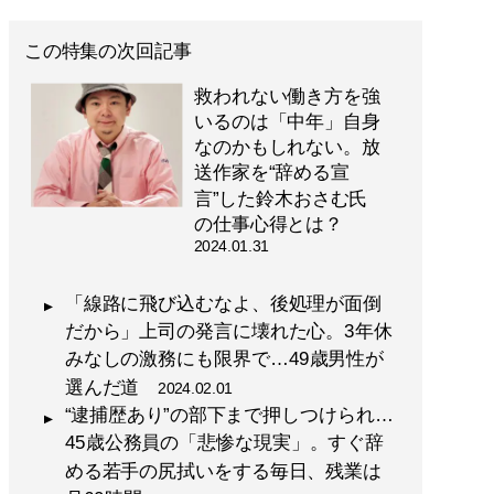
この特集の次回記事
救われない働き方を強
いるのは「中年」自身
なのかもしれない。放
送作家を“辞める宣
言”した鈴木おさむ氏
の仕事心得とは？
2024.01.31
「線路に飛び込むなよ、後処理が面倒
だから」上司の発言に壊れた心。3年休
みなしの激務にも限界で…49歳男性が
選んだ道
2024.02.01
“逮捕歴あり”の部下まで押しつけられ…
45歳公務員の「悲惨な現実」。すぐ辞
める若手の尻拭いをする毎日、残業は