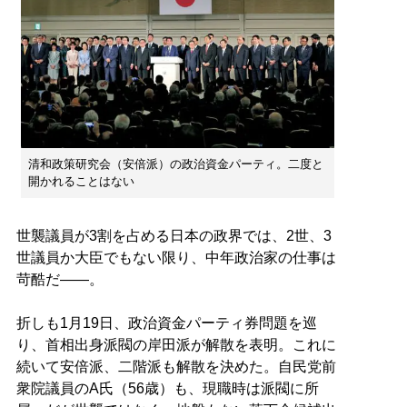
清和政策研究会（安倍派）の政治資金パーティ。二度と
開かれることはない
世襲議員が3割を占める日本の政界では、2世、3
世議員か大臣でもない限り、中年政治家の仕事は
苛酷だ――。
折しも1月19日、政治資金パーティ券問題を巡
り、首相出身派閥の岸田派が解散を表明。これに
続いて安倍派、二階派も解散を決めた。自民党前
衆院議員のA氏（56歳）も、現職時は派閥に所