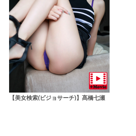
【美女検索(ビジョサーチ)】髙橋七瀬
「クセ強美女との遭遇 」