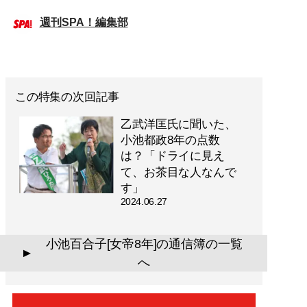
週刊SPA！編集部
この特集の次回記事
乙武洋匡氏に聞いた、
小池都政8年の点数
は？「ドライに見え
て、お茶目な人なんで
す」
2024.06.27
小池百合子[女帝8年]の通信簿の一覧
▲
へ