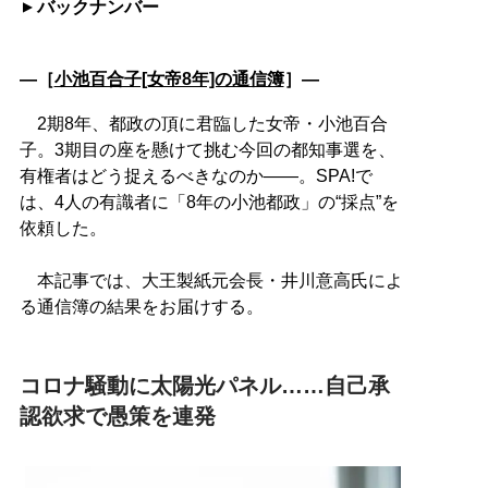
バックナンバー
―［
小池百合子[女帝8年]の通信簿
］―
2期8年、都政の頂に君臨した女帝・小池百合
子。3期目の座を懸けて挑む今回の都知事選を、
有権者はどう捉えるべきなのか――。SPA!で
は、4人の有識者に「8年の小池都政」の“採点”を
依頼した。
本記事では、大王製紙元会長・井川意高氏によ
る通信簿の結果をお届けする。
コロナ騒動に太陽光パネル……自己承
認欲求で愚策を連発