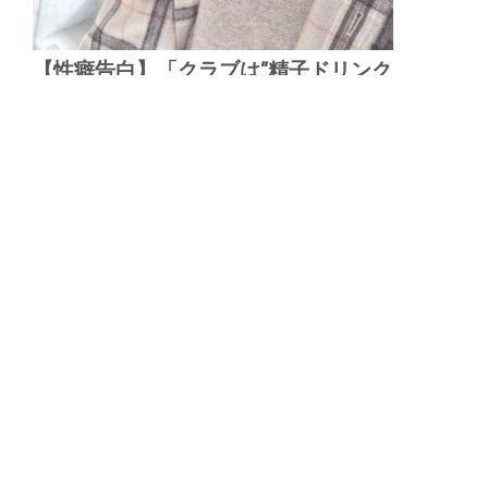
【性癖告白】「クラブは“精子ドリンク
バー”でした」“精飲”が趣味の20代保育
士が偏愛を語る
▲
PAGE TOP
広告掲載について
日刊SPA！について
ニュース提供先
PR記事一覧