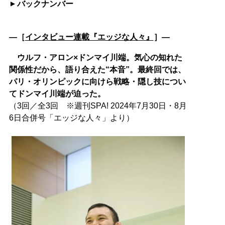
バックナンバー
―［
インタビュー連載『エッジな人々』
］―
ウルフ・アロン×ドンマイ川端。気心の知れた
関係性だから、語り合えた“本音”。最終回では、
パリ・オリンピックに向けら戦略・隠し技につい
てドンマイ川端が迫った。
（3回／全3回 ※週刊SPA! 2024年7月30日・8月
6日合併号「エッジな人々」より）