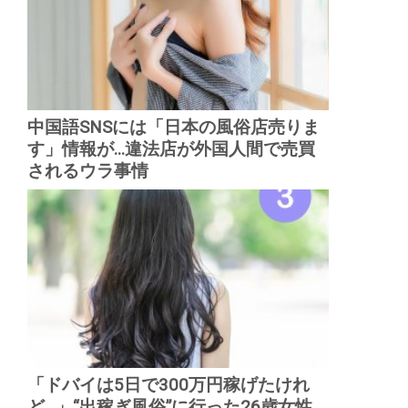
中国語SNSには「日本の風俗店売りま
す」情報が...違法店が外国人間で売買
されるウラ事情
「ドバイは5日で300万円稼げたけれ
ど...」“出稼ぎ風俗”に行った26歳女性