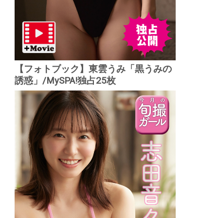
【フォトブック】東雲うみ「黒うみの
誘惑」/MySPA!独占25枚