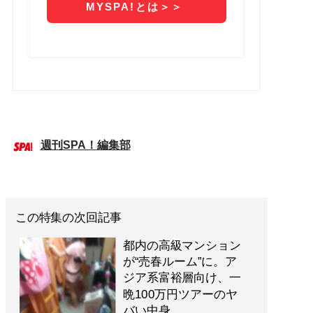
週刊SPA！編集部
この特集の次回記事
都内の高級マンション
が“売春ルーム”に。ア
ジア系富裕層向け、一
晩100万円ツアーのヤ
バい中身