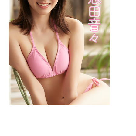
【旬撮ガール 8月】志田音々 ピンクビ
キニでサマーバケーション/全100カッ
ト公開01