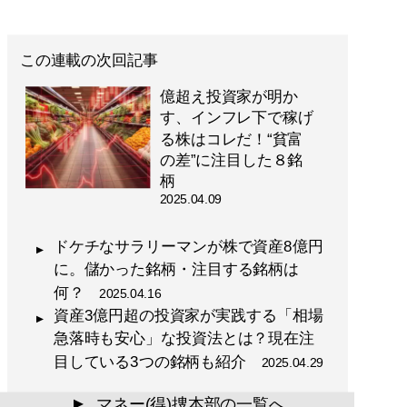
この連載の次回記事
億超え投資家が明か
す、インフレ下で稼げ
る株はコレだ！“貧富
の差”に注目した８銘
柄
2025.04.09
ドケチなサラリーマンが株で資産8億円
に。儲かった銘柄・注目する銘柄は
何？
2025.04.16
資産3億円超の投資家が実践する「相場
急落時も安心」な投資法とは？現在注
目している3つの銘柄も紹介
2025.04.29
マネー(得)捜本部の一覧へ
▲