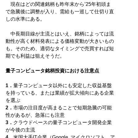
現在はどの関連銘柄も昨年末から’25年初頭ま
で急騰後に調整が入り、需給も一巡して仕切り直
しの水準にある。
中長期目線が主流とはいえ、銘柄によっては流
動性が高く材料発表による価格変動が大きいもの
も。そのため、適切なタイミングで売買すれば短
期でも利益は狙えそうだ。
量子コンピュータ銘柄投資における注意点
1．
量子コンピュータ以外にも安定した収益基盤
を持っている、または業績が拡大傾向にある企業
2．
市場の注目度が高まることで短期急騰の可能
3．
クラウドベースの量子コンピュータ開発企業
4．
米国大手IT企業（Google, マイクロソフト、ア