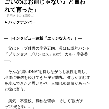
ごいのはお前じゃない』と言わ
れて育った」
片岡あけの（清談社）
バックナンバー
―［
インタビュー連載『エッジな人々』
］―
父はトップ俳優の岸谷五朗、母は伝説的バンド
「プリンセス プリンセス」のボーカル・岸谷香
──。
そんな“濃いDNA”を持ちながらも素性を隠し、
地道に発信を続けてきた岸谷蘭丸。誰もが羨む道
を歩んできたと思いきや、人知れぬ葛藤があった
と彼は言う。
病気、不登校、孤独な留学、そして“親ガチ
ャ”の光と影……。