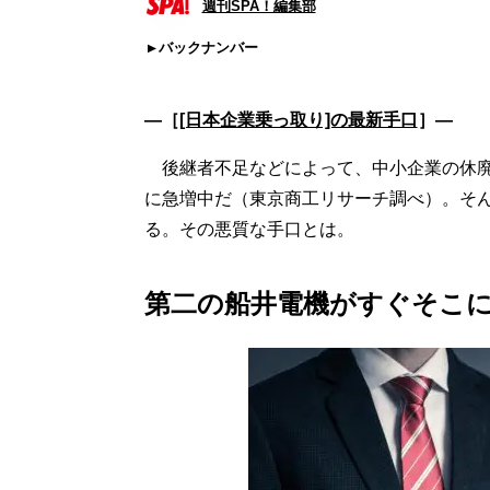
週刊SPA！編集部
バックナンバー
―［
[日本企業乗っ取り]の最新手口
］―
後継者不足などによって、中小企業の休廃業・解
に急増中だ（東京商工リサーチ調べ）。そ
る。その悪質な手口とは。
第二の船井電機がすぐそこ