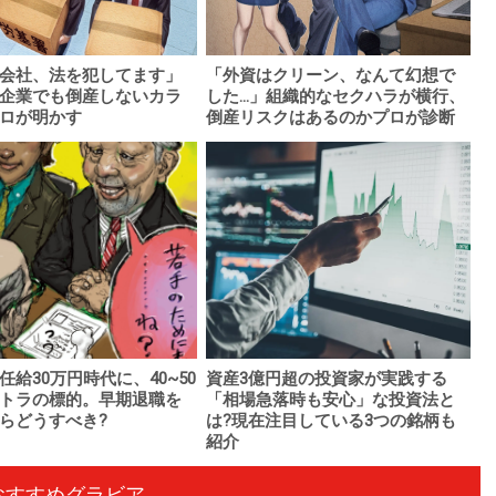
会社、法を犯してます」
「外資はクリーン、なんて幻想で
企業でも倒産しないカラ
した...」組織的なセクハラが横行、
ロが明かす
倒産リスクはあるのかプロが診断
任給30万円時代に、40~50
資産3億円超の投資家が実践する
トラの標的。早期退職を
「相場急落時も安心」な投資法と
らどうすべき?
は?現在注目している3つの銘柄も
紹介
おすすめグラビア