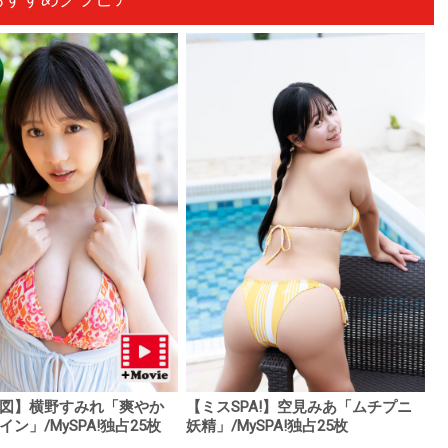
【ミスSPA!】空見みあ「ムチプニ
図】横野すみれ「爽やか
妖精」/MySPA!独占25枚
ン」/MySPA!独占25枚