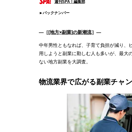
週刊SPA！編集部
バックナンバー
―［
[地方×副業]の新潮流
］―
中年男性ともなれば、子育て負担が減り、
用しようと副業に勤しむ人も多いが、最大のチ
ない地方副業を大調査。
物流業界で広がる副業チャ