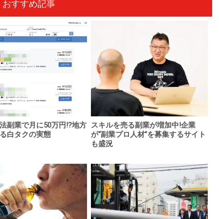
おすすめ記事
法副業で月に50万円!?地方
スキルを売る副業が増加中!企業
る白タクの実態
が“副業プロ人材”を募集するサイト
も盛況