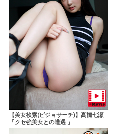
【美女検索(ビジョサーチ)】髙橋七瀬
「クセ強美女との遭遇 」