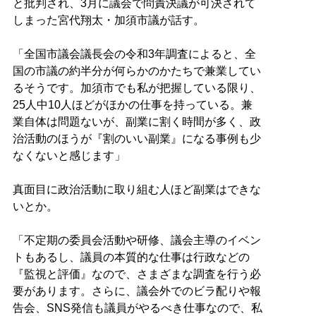
と批判され、3月に議会で問責決議が可決されて
しまった宮代翔太・加須市議が話す。
「全国市議会議長会の令和3年調査によると、全
国の市議の約半分が何らかのかたちで兼業してい
るそうです。加須市でも私が把握している限り、
25人中10人ほどがほかの仕事を持っている。兼
業自体は問題ないが、副業に割く時間が多く、政
治活動のほうが『割のいい副業』になる事例も少
なくないと感じます」
真面目に政治活動に取り組む人ほど副業はできな
いとか。
「不定期の委員会活動や研修、議会主導のイベン
トもあるし、議員の本質的な仕事は行政などの
『監視と評価』なので、さまざまな調査を行う必
要があります。さらに、議会外でのビラ配りや報
告会、SNS発信も議員がやるべき仕事なので、私