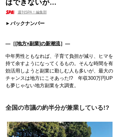
はできないが…
週刊SPA！編集部
バックナンバー
―［
[地方×副業]の新潮流
］―
中年男性ともなれば、子育て負担が減り、ヒマを
持て余すようになってくるもの。そんな時間を有
効活用しようと副業に勤しむ人も多いが、最大の
チャンスは地方にこそあった!? 年収300万円UP
も夢じゃない地方副業を大調査。
全国の市議の約半分が兼業している!?