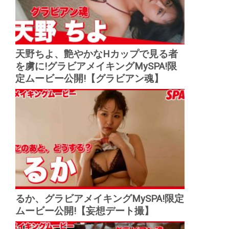
天野ちよ、艶やかなHカップで見る者
を虜に!グラビアメイキングMySPA!限
定ムービー公開!【グラビアン魂】
るか、グラビアメイキングMySPA!限定
ムービー公開!【妄想デート撮】