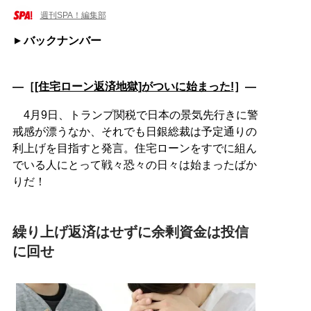
週刊SPA！編集部
バックナンバー
―［
[住宅ローン返済地獄]がついに始まった!
］―
4月9日、トランプ関税で日本の景気先行きに警
戒感が漂うなか、それでも日銀総裁は予定通りの
利上げを目指すと発言。住宅ローンをすでに組ん
でいる人にとって戦々恐々の日々は始まったばか
りだ！
繰り上げ返済はせずに余剰資金は投信
に回せ