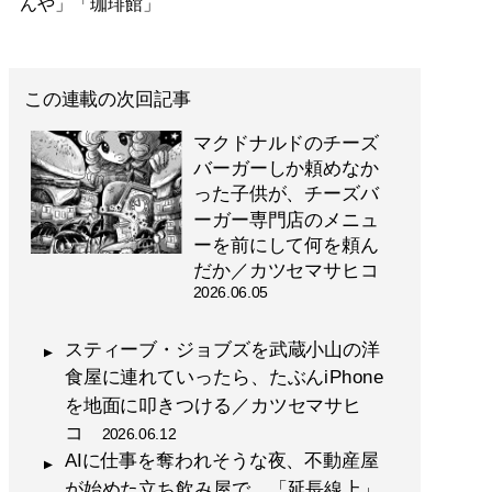
んや」「珈琲館」
この連載の次回記事
マクドナルドのチーズ
バーガーしか頼めなか
った子供が、チーズバ
ーガー専門店のメニュ
ーを前にして何を頼ん
だか／カツセマサヒコ
2026.06.05
スティーブ・ジョブズを武蔵小山の洋
食屋に連れていったら、たぶんiPhone
を地面に叩きつける／カツセマサヒ
コ
2026.06.12
AIに仕事を奪われそうな夜、不動産屋
が始めた立ち飲み屋で、「延長線上」