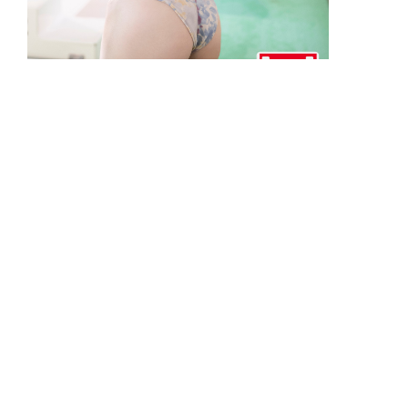
【美女検索(ビジョサーチ)】小島瑠那
「久しぶりのドギマギ」
▲
PAGE TOP
広告掲載について
日刊SPA！について