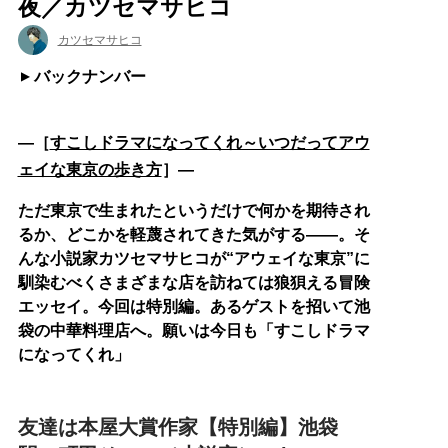
夜／カツセマサヒコ
カツセマサヒコ
バックナンバー
―［
すこしドラマになってくれ～いつだってアウ
ェイな東京の歩き方
］―
ただ東京で生まれたというだけで何かを期待され
るか、どこかを軽蔑されてきた気がする――。そ
んな小説家カツセマサヒコが“アウェイな東京”に
馴染むべくさまざまな店を訪ねては狼狽える冒険
エッセイ。今回は特別編。あるゲストを招いて池
袋の中華料理店へ。願いは今日も「すこしドラマ
になってくれ」
友達は本屋大賞作家【特別編】池袋