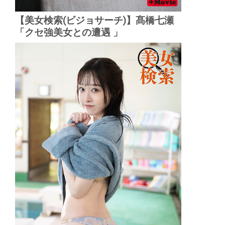
【美女検索(ビジョサーチ)】髙橋七瀬
「クセ強美女との遭遇 」