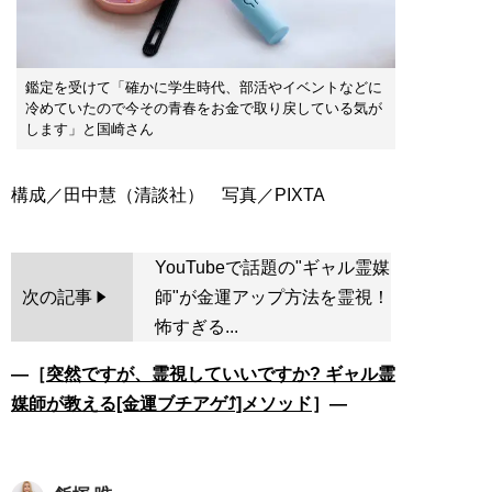
鑑定を受けて「確かに学生時代、部活やイベントなどに
冷めていたので今その青春をお金で取り戻している気が
します」と国崎さん
YouTubeで話題の"ギャル霊媒
次の記事
師"が金運アップ方法を霊視！
怖すぎる...
―［
突然ですが、霊視していいですか? ギャル霊
媒師が教える[金運ブチアゲ⤴]メソッド
］―