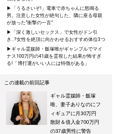
▶「うるさいぞ!」電車で赤ちゃんに怒鳴る
男。注意した女性が絶句した、隣に座る母親
が放った“衝撃の一言”
▶「深く激しいセックス」で女性がドン引
き...?女性を絶頂に向かわせるおすすめ体位3つ
▶ギャル霊媒師・飯塚唯がギャンブルでマイ
ナス100万円の41歳を霊視した結果が怖すぎ
る!「博打運がいい人には特徴がある」
この連載の前回記事
ギャル霊媒師・飯塚
唯、妻子ありなのにフ
ィギュアに月30万円
散財＆借入金700万円
の37歳男性に警告