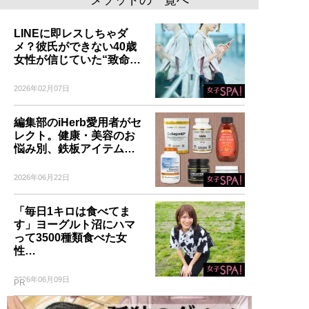
LINEに即レスしちゃダ
メ？彼氏ができない40歳
女性が信じていた“致命…
2026年02月07日
編集部のiHerb愛用者がセ
レクト。健康・美容のお
悩み別、鉄板アイテム…
2026年06月22日
「毎日1キロは食べてま
す」ヨーグルト沼にハマ
って3500種類食べた女
性…
2026年06月09日
PR