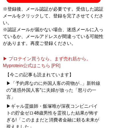
※登録後、メール認証が必要です。受信した認証
メールをクリックして、登録を完了させてくださ
い。
※認証メールが届かない場合、迷惑メールに入っ
ているか、メールアドレスが間違っている可能性
があります。再度ご登録ください。
▶ プロテイン買うなら、まず売れ筋から。
Myprotein公式はこちら [PR]
【今この記事も読まれています】
▶「予約席なのに外国人客の荷物が...」新幹線
の“迷惑外国人客”に夫婦が放った「怒りの一
言」
▶ギャル霊媒師・飯塚唯が深夜コンビニバイ
トの貯金ゼロ48歳男性を霊視した結果が怖す
ぎる!「このままだと消費者金融に頼る未来が
視えました」