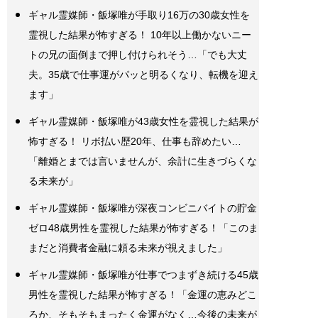
ギャル霊媒師・飯塚唯が手取り16万の30歳女性を
霊視した結果が怖すぎる！ 10年以上働かないニー
トの兄の面倒まで押し付けられそう…「でも大丈
夫。35歳で仕事運がパッと明るくなり、転機を迎え
ます」
ギャル霊媒師・飯塚唯が43歳女性を霊視した結果が
怖すぎる！ リボ払い歴20年、仕事も辞めたい…
「離婚とまでは言いませんが、余計に生きづらくな
る未来が」
ギャル霊媒師・飯塚唯が深夜コンビニバイトの貯金
ゼロ48歳男性を霊視した結果が怖すぎる！「このま
まだと消費者金融に頼る未来が視えました」
ギャル霊媒師・飯塚唯が仕事でつまずき続ける45歳
男性を霊視した結果が怖すぎる！「金運の恵みどこ
ろか、そもそもまったく金運がなく…今後の未来が