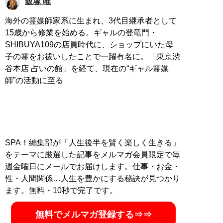
飯塚 唯
海外の霊媒師家系に生まれ、3代目継承者として
15歳から修業を始める。ギャルの登竜門・
SHIBUYA109の店員時代に、ショップにいた母
子の霊をお祓いしたことで一躍有名に。「東京渋
谷本店 占いの館」を経て、現在の“ギャル霊媒
師”の活動に至る
SPA！編集部が「人生後半を賢く楽しく生きる」
をテーマに厳選した記事をメルマガ会員限定で毎
週金曜日にメールでお届けします。仕事・お金・
性・人間関係…人生を豊かにする秘訣が見つかり
ます。無料・10秒で完了です。
無料でメルマガ登録する⇒⇒