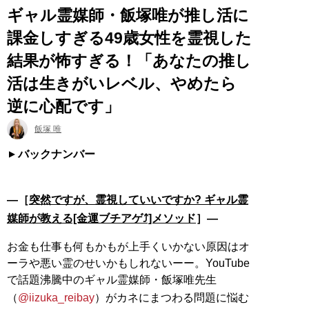
ギャル霊媒師・飯塚唯が推し活に
課金しすぎる49歳女性を霊視した
結果が怖すぎる！「あなたの推し
活は生きがいレベル、やめたら
逆に心配です」
飯塚 唯
バックナンバー
―［
突然ですが、霊視していいですか? ギャル霊
媒師が教える[金運ブチアゲ⤴]メソッド
］―
お金も仕事も何もかもが上手くいかない原因はオ
ーラや悪い霊のせいかもしれないーー。YouTube
で話題沸騰中のギャル霊媒師・飯塚唯先生
（
@iizuka_reibay
）がカネにまつわる問題に悩む