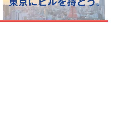
ライフ 新着記事
NEW!
ライフ
2026年08月08日
「有名俳優でも“出禁”になる」
元ホテルマンが見た、残念な客の
共通点／「お客...
オオサキサオリ
NEW!
ライフ
2026年08月08日
120万円かけて「豊胸手術」した
33歳男性を直撃「ゲイでもな
い。性同一性障...