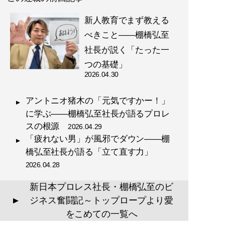
新人教育でまず教える
べきこと――棚橋弘至
社長が説く「たった一
つの基礎」
2026.04.30
アントニオ猪木の「元気ですかー！」
に学ぶ――棚橋弘至社長が語るプロレ
スの根源
2026.04.29
「疲れない男」が風邪でダウン――棚
橋弘至社長が語る「立て直す力」
2026.04.28
新日本プロレス社長・棚橋弘至のビ
ジネス奮闘記～トップロープより愛
▲
をこめての一覧へ