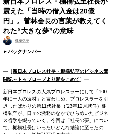
新日本プロレス・棚橋弘至社長が
震えた「当時の借入金は20億
円」。菅林会長の言葉が教えてく
れた“大きな夢”の意味
棚橋弘至
バックナンバー
―［
新日本プロレス社長・棚橋弘至のビジネス奮
闘記～トップロープより愛をこめて
］―
新日本プロレスの人気プロレスラーにして「100
年に一人の逸材」と言わしめ、プロレスラーを引
退したばかりの第11代社長（’23年12月就任）棚
橋弘至が、日々の激務のなかでひらめいたビジネ
ス哲学を綴っていく。今回は「社長の夢」につい
て。棚橋社長はいったいどんな結論に至ったの