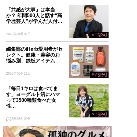
「共感が大事」は本当
か？ 年間500人と話す“高
学歴芸人”が学んだ人付…
2026年04月01日
編集部のiHerb愛用者がセ
レクト。健康・美容のお
悩み別、鉄板アイテム…
2026年06月22日
「毎日1キロは食べてま
す」ヨーグルト沼にハマ
って3500種類食べた女
性…
2026年06月09日
PR