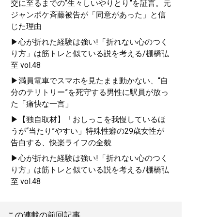
交に至るまでの“生々しいやりとり”を証言。元
ジャンポケ斉藤被告が「同意があった」と信
じた理由
▶心が折れた経験は強い!「折れない心のつく
り方」は筋トレと似ている説を考える/棚橋弘
至 vol.48
▶満員電車でスマホを見たまま動かない、“自
分のテリトリー”を死守する男性に駅員が放っ
た「痛快な一言」
▶【独自取材】「おしっこを我慢しているほ
うが“当たり”やすい」特殊性癖の29歳女性が
告白する、快楽ライフの全貌
▶心が折れた経験は強い!「折れない心のつく
り方」は筋トレと似ている説を考える/棚橋弘
至 vol.48
この連載の前回記事