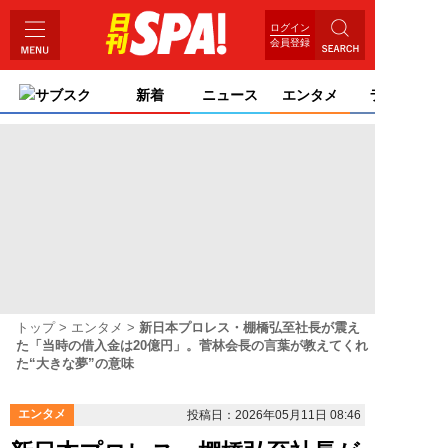
ログイン
会員登録
サブスク
新着
ニュース
エンタメ
ライフ
トップ
エンタメ
新日本プロレス・棚橋弘至社長が震え
た「当時の借入金は20億円」。菅林会長の言葉が教えてくれ
た“大きな夢”の意味
エンタメ
投稿日：2026年05月11日 08:46