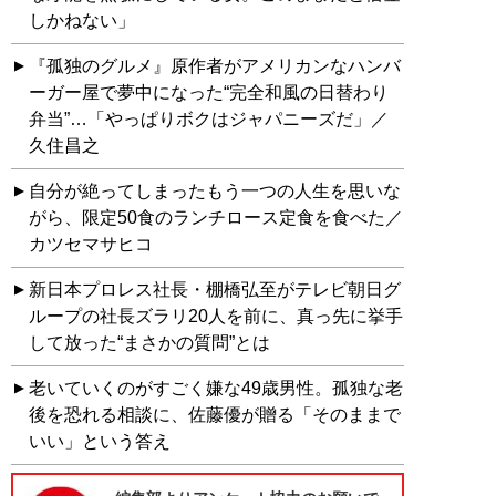
しかねない」
『孤独のグルメ』原作者がアメリカンなハンバ
ーガー屋で夢中になった“完全和風の日替わり
弁当”…「やっぱりボクはジャパニーズだ」／
久住昌之
自分が絶ってしまったもう一つの人生を思いな
がら、限定50食のランチロース定食を食べた／
カツセマサヒコ
新日本プロレス社長・棚橋弘至がテレビ朝日グ
ループの社長ズラリ20人を前に、真っ先に挙手
して放った“まさかの質問”とは
老いていくのがすごく嫌な49歳男性。孤独な老
後を恐れる相談に、佐藤優が贈る「そのままで
いい」という答え