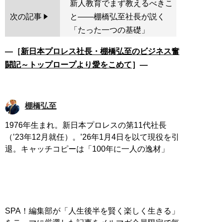
新人教育でまず教えるべきこ
次の記事
と――棚橋弘至社長が説く
「たった一つの基礎」
―［
新日本プロレス社長・棚橋弘至のビジネス奮
闘記～トップロープより愛をこめて
］―
棚橋弘至
1976年生まれ。新日本プロレスの第11代社長
（’23年12月就任）。’26年1月4日を以て現役を引
退。キャッチコピーは「100年に一人の逸材」
SPA！編集部が「人生後半を賢く楽しく生きる」