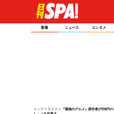
新着
ニュース
エンタメ
トップ
ライフ
『孤独のグルメ』原作者が558円
し」／久住昌之