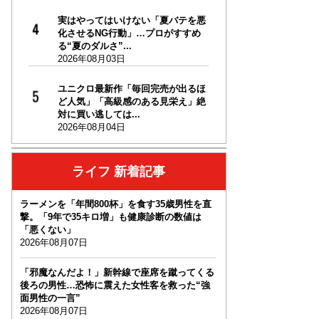
実はやってはいけない「夏バテを悪
化させるNG行動」…プロがすすめ
る“夏のダルさ”...
2026年08月03日
ユニクロ最新作「毎回完売が出るほ
ど人気」「高級感のある見栄え」絶
対に買い逃しては...
2026年08月04日
ライフ 新着記事
ラーメンを「年間800杯」を食す35歳男性を直
撃。「9年で35キロ増」も健康診断の数値は
「悪くない」
2026年08月07日
「邪魔なんだよ！」新幹線で座席を蹴ってくる
後ろの男性…恐怖に震えた女性客を救った“強
面男性の一言”
2026年08月07日