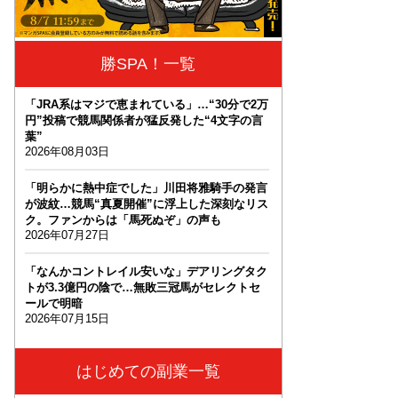
勝SPA！一覧
「JRA系はマジで恵まれている」…“30分で2万
円”投稿で競馬関係者が猛反発した“4文字の言
葉”
2026年08月03日
「明らかに熱中症でした」川田将雅騎手の発言
が波紋…競馬“真夏開催”に浮上した深刻なリス
ク。ファンからは「馬死ぬぞ」の声も
2026年07月27日
「なんかコントレイル安いな」デアリングタク
トが3.3億円の陰で…無敗三冠馬がセレクトセ
ールで明暗
2026年07月15日
はじめての副業一覧