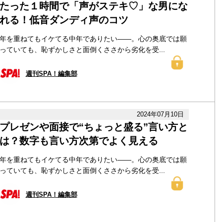
たった１時間で「声がステキ♡」な男にな
れる！低音ダンディ声のコツ
年を重ねてもイケてる中年でありたい――。心の奥底では願
っていても、恥ずかしさと面倒くささから劣化を受...
週刊SPA！編集部
2024年07月10日
プレゼンや面接で“ちょっと盛る”言い方と
は？数字も言い方次第でよく見える
年を重ねてもイケてる中年でありたい――。心の奥底では願
っていても、恥ずかしさと面倒くささから劣化を受...
週刊SPA！編集部