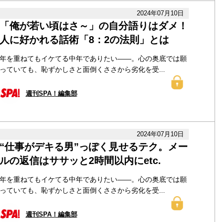
2024年07月10日
「俺が若い頃はさ～」の自分語りはダメ！
人に好かれる話術「8：2の法則」とは
年を重ねてもイケてる中年でありたい――。心の奥底では願
っていても、恥ずかしさと面倒くささから劣化を受...
週刊SPA！編集部
2024年07月10日
“仕事がデキる男”っぽく見せるテク。メー
ルの返信はササッと2時間以内にetc.
年を重ねてもイケてる中年でありたい――。心の奥底では願
っていても、恥ずかしさと面倒くささから劣化を受...
週刊SPA！編集部