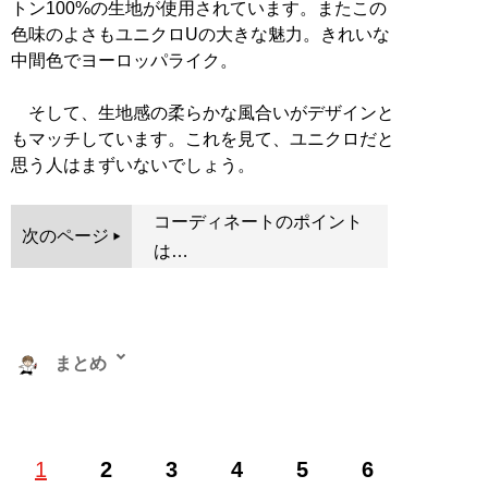
トン100%の生地が使用されています。またこの
色味のよさもユニクロUの大きな魅力。きれいな
中間色でヨーロッパライク。
そして、生地感の柔らかな風合いがデザインと
もマッチしています。これを見て、ユニクロだと
思う人はまずいないでしょう。
コーディネートのポイント
次のページ
は…
まとめ
株式会社RePLAY代表取締役。ブランドやセレクトショ
1
2
3
4
5
6
ップ、古着、ウェブメディアなどアパレルに関する多彩