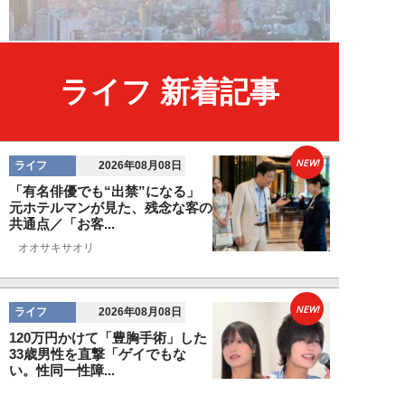
ライフ 新着記事
NEW!
ライフ
2026年08月08日
「有名俳優でも“出禁”になる」
元ホテルマンが見た、残念な客の
共通点／「お客...
オオサキサオリ
NEW!
ライフ
2026年08月08日
120万円かけて「豊胸手術」した
33歳男性を直撃「ゲイでもな
い。性同一性障...
佐藤隼秀