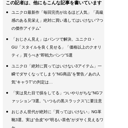
この記者は、他にもこんな記事を書いています
ユニクロ最新作「毎回完売が出るほど人気」「高級
感のある見栄え」絶対に買い逃してはいけない“7つ
の傑作アイテム”
「おじさん見え」はパンツで解決。ユニクロ・
GU「スタイルを良く見せる」「価格以上のクオリ
ティ」買うべき“即戦力パンツ”5選
ユニクロ「絶対に買ってはいけない3アイテム」一
瞬でダサくなってしまう“NG商品”を警告／あの人
気“キャラT”の判定は…
「実は見た目で損をしてる」ついやりがちな“NGフ
ァッション”3選。“いつもの黒スラックス”に要注意
おじさん世代が絶対に「買ってはいけない」NG革
靴3選。実は“合皮”や“明るい茶色”がダサく見えるワ
ケ