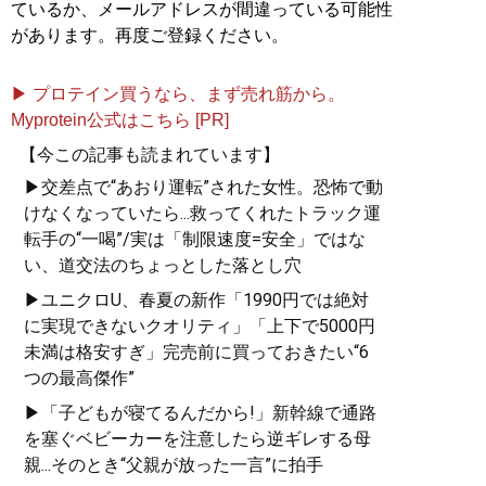
ているか、メールアドレスが間違っている可能性
があります。再度ご登録ください。
▶ プロテイン買うなら、まず売れ筋から。
Myprotein公式はこちら [PR]
【今この記事も読まれています】
▶交差点で“あおり運転”された女性。恐怖で動
けなくなっていたら...救ってくれたトラック運
転手の“一喝”/実は「制限速度=安全」ではな
い、道交法のちょっとした落とし穴
▶ユニクロU、春夏の新作「1990円では絶対
に実現できないクオリティ」「上下で5000円
未満は格安すぎ」完売前に買っておきたい“6
つの最高傑作”
▶「子どもが寝てるんだから!」新幹線で通路
を塞ぐベビーカーを注意したら逆ギレする母
親...そのとき“父親が放った一言”に拍手