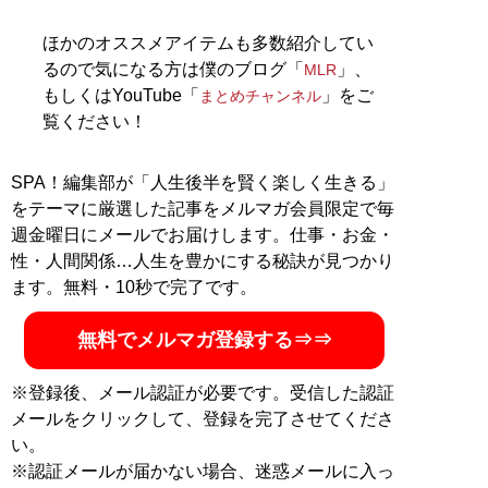
な事業を運営。ユーチューブ「
まとめチャンネル
」など
でオシャレ初心者にもわかりやすいファッション情報を
ほかのオススメアイテムも多数紹介してい
配信中！
るので気になる方は僕のブログ「
」、
MLR
もしくはYouTube「
」をご
まとめチャンネル
記事一覧へ
覧ください！
SPA！編集部が「人生後半を賢く楽しく生きる」
をテーマに厳選した記事をメルマガ会員限定で毎
週金曜日にメールでお届けします。仕事・お金・
性・人間関係…人生を豊かにする秘訣が見つかり
ます。無料・10秒で完了です。
無料でメルマガ登録する⇒⇒
※登録後、メール認証が必要です。受信した認証
メールをクリックして、登録を完了させてくださ
い。
※認証メールが届かない場合、迷惑メールに入っ