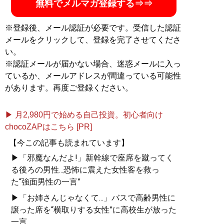
無料でメルマガ登録する⇒⇒
※登録後、メール認証が必要です。受信した認証
メールをクリックして、登録を完了させてくださ
い。
※認証メールが届かない場合、迷惑メールに入っ
ているか、メールアドレスが間違っている可能性
があります。再度ご登録ください。
▶ 月2,980円で始める自己投資。初心者向け
chocoZAPはこちら [PR]
【今この記事も読まれています】
▶「邪魔なんだよ!」新幹線で座席を蹴ってく
る後ろの男性...恐怖に震えた女性客を救っ
た“強面男性の一言”
▶「お姉さんじゃなくて...」バスで高齢男性に
譲った席を“横取りする女性”に高校生が放った
一言