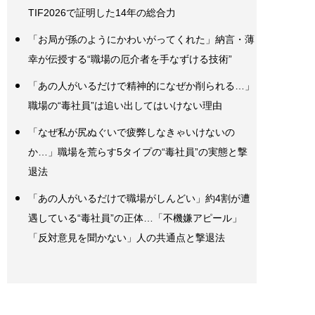
TIF2026で証明した14年の総合力
「お局が孫のようにかわいがってくれた」納言・薄
幸が伝授する“職場の厄介者を手なずける技術”
「あの人がいるだけで精神的になぜか削られる…」
職場の“毒社員”は追い出してはいけない理由
「なぜ私が尻ぬぐいで疲弊しなきゃいけないの
か…」職場を荒らす5タイプの“毒社員”の実態と撃
退法
「あの人がいるだけで職場がしんどい」約4割が遭
遇している“毒社員”の正体…「不機嫌アピール」
「反対意見を聞かない」人の共通点と撃退法