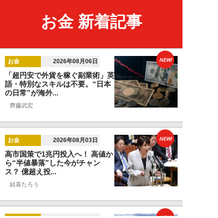
お金 新着記事
NEW!
お金
2026年08月06日
「超円安で外貨を稼ぐ副業術」英
語・特別なスキルは不要。“日本
の日常”が海外...
齊藤武宏
NEW!
お金
2026年08月03日
高市国策で1兆円投入へ！ 高値か
ら“半値暴落”した今がチャン
ス？ 億超え投...
結喜たろう
NEW!