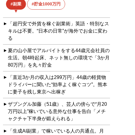
副業
貯金1000万円
「超円安で外貨を稼ぐ副業術」英語・特別なス
キルは不要。“日本の日常”が海外でお金に変わ
る
夏の山小屋でアルバイトをする44歳元会社員の
生活。朝4時起床、ネット無しの環境で「3か月
80万円」を丸々貯金
「直近3か月の収入は299万円」44歳の軽貨物
ドライバーに聞いた“効率よく稼ぐコツ”。熊本
に妻子を残し東京へ出稼ぎ
ザブングル加藤（51歳）、芸人の傍らで“月20
万円以上”稼いでいる意外な仕事を告白「メチ
ャクチャ下半身が鍛えられる」
「生成AI副業」で稼いでいる人の共通点。月