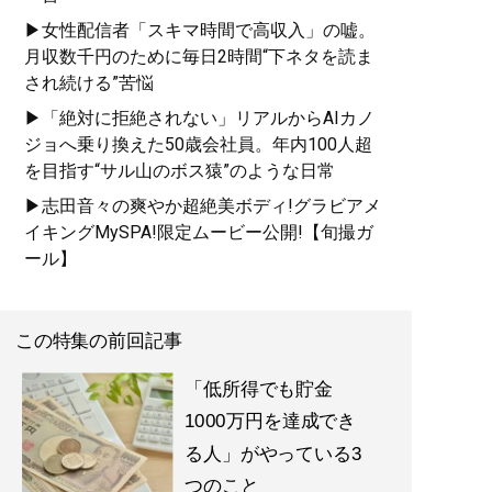
▶女性配信者「スキマ時間で高収入」の嘘。
月収数千円のために毎日2時間“下ネタを読ま
され続ける”苦悩
▶「絶対に拒絶されない」リアルからAIカノ
ジョへ乗り換えた50歳会社員。年内100人超
を目指す“サル山のボス猿”のような日常
▶志田音々の爽やか超絶美ボディ!グラビアメ
イキングMySPA!限定ムービー公開!【旬撮ガ
ール】
この特集の前回記事
「低所得でも貯金
1000万円を達成でき
る人」がやっている3
つのこと