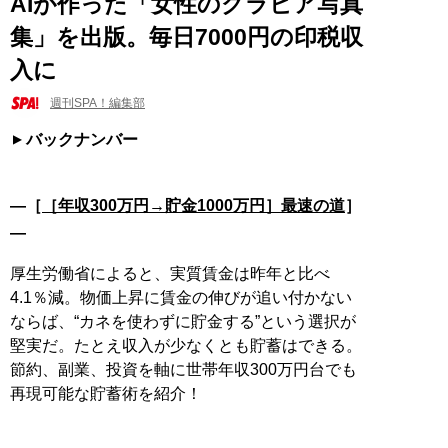
AIが作った「女性のグラビア写真
集」を出版。毎日7000円の印税収
入に
週刊SPA！編集部
バックナンバー
―［
［年収300万円→貯金1000万円］最速の道
］
―
厚生労働省によると、実質賃金は昨年と比べ
4.1％減。物価上昇に賃金の伸びが追い付かない
ならば、“カネを使わずに貯金する”という選択が
堅実だ。たとえ収入が少なくとも貯蓄はできる。
節約、副業、投資を軸に世帯年収300万円台でも
再現可能な貯蓄術を紹介！