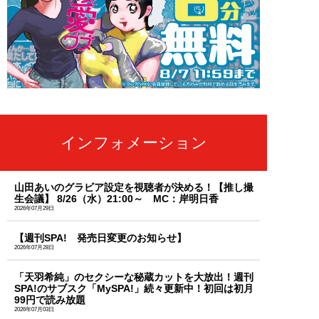
インフォメーション
山田あいのグラビア設定を視聴者が決める！【推し撮
生会議】 8/26（水）21:00～ MC：岸明日香
2026年07月29日
【週刊SPA! 発売日変更のお知らせ】
2026年07月28日
「天羽希純」のセクシーな秘蔵カットを大放出！週刊
SPA!のサブスク「MySPA!」続々更新中！初回は初月
99円で読み放題
2026年07月03日