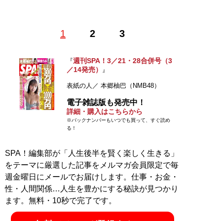
1
2
3
記事一覧へ
週刊SPA！3／21・28合併号（3
『
／14発売）
』
表紙の人／ 本郷柚巴（NMB48）
電子雑誌版も発売中！
詳細・購入はこちらから
※バックナンバーもいつでも買って、すぐ読め
る！
SPA！編集部が「人生後半を賢く楽しく生きる」
をテーマに厳選した記事をメルマガ会員限定で毎
週金曜日にメールでお届けします。仕事・お金・
性・人間関係…人生を豊かにする秘訣が見つかり
ます。無料・10秒で完了です。