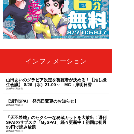
インフォメーション
山田あいのグラビア設定を視聴者が決める！【推し撮
生会議】 8/26（水）21:00～ MC：岸明日香
2026年07月29日
【週刊SPA! 発売日変更のお知らせ】
2026年07月28日
「天羽希純」のセクシーな秘蔵カットを大放出！週刊
SPA!のサブスク「MySPA!」続々更新中！初回は初月
99円で読み放題
2026年07月03日