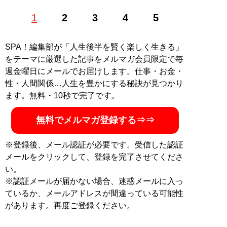
1985年、東京生まれ。アイドル、銀座のホステスなどを
1
2
3
4
5
経て、現在は恋愛コンサルタントとして結婚したい男女
に向けて情報や出会いの場を提供する。「
最短成婚成功
の秘訣マガジン
」をLINEで配信中。公式ホームページ
SPA！編集部が「人生後半を賢く楽しく生きる」
「
結婚につながる恋のコンサルタント 山本早織
」（Xア
をテーマに厳選した記事をメルマガ会員限定で毎
カウント:
@yamamotosaori_
）
週金曜日にメールでお届けします。仕事・お金・
性・人間関係…人生を豊かにする秘訣が見つかり
記事一覧へ
ます。無料・10秒で完了です。
無料でメルマガ登録する⇒⇒
※登録後、メール認証が必要です。受信した認証
メールをクリックして、登録を完了させてくださ
い。
※認証メールが届かない場合、迷惑メールに入っ
ているか、メールアドレスが間違っている可能性
があります。再度ご登録ください。