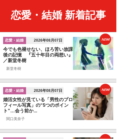
恋愛・結婚 新着記事
NEW!
恋愛・結婚
2026年08月07日
今でも色褪せない、ほろ苦い放課
後の記憶 『五十年目の両想い』
／新堂冬樹
新堂冬樹
NEW!
恋愛・結婚
2026年08月07日
婚活女性が見ている「男性のプロ
フィール写真」の“5つのポイン
ト”…会う前か...
関口美奈子