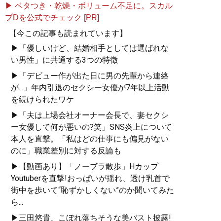
▶ ベタつき・乾燥・ボリューム不足に。スカル
プDを公式でチェック [PR]
【今この記事も読まれています】
▶「優しいけど、結婚相手としては選ばれな
い男性」に共通する3つの特徴
▶「デビュー作が出た日に男の先輩から連絡
が...」年内引退のセクシー女優が7年以上活動
を続けられたワケ
▶「夫は上場会社オーナー会長で、妻セクシ
ー女優して何が悪いの?笑」SNS炎上について
本人を直撃。「私はどの仕事にも偏見がない
のに」職業差別に対する反論も
▶【動画あり】「ノーブラ散歩」Hカップ
Youtuberを直撃!おっぱいが揺れ、透け乳首で
街中を歩いて“恥ずかしくない”のか聞いてみた
ら...
▶三田悠貴、こぼれ落ちそうな美バスト披露!