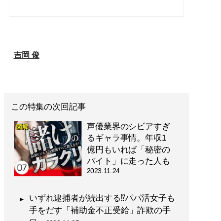
吉岡 俊
この特集の次回記事
声優業界のシビアすぎ
るギャラ事情。年収1
億円もいれば「秘密の
バイト」に走った人も
2023.11.24
いずれ逮捕者が続出する⁉パパ活女子も
手をだす「補助金不正受給」詐欺の手