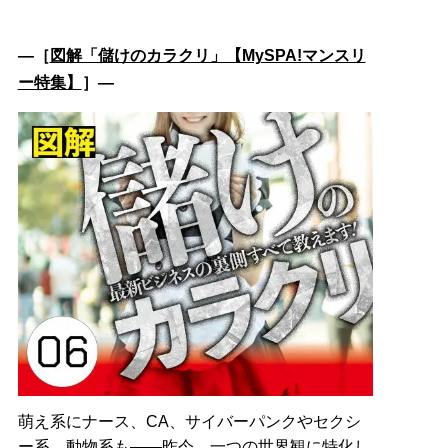
―［
図解「儲けのカラクリ」【MySPA!マンスリ
ー特集】
］―
萌え系にナース、CA、サイバーパンクやセクシ
ー系、動物系も――昨今、一つの世界観に特化し