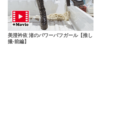
美澄衿依 渚のパワーパフガール【推し
撮-前編】
▲
PAGE TOP
広告掲載について
日刊SPA！について