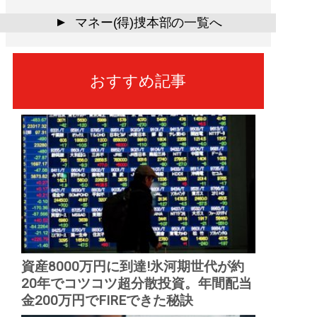
マネー(得)捜本部の一覧へ
▲
おすすめ記事
資産8000万円に到達!氷河期世代が約
20年でコツコツ超分散投資。年間配当
金200万円でFIREできた秘訣