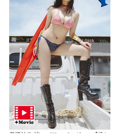
美澄衿依 渚のパワーパフガール【推し