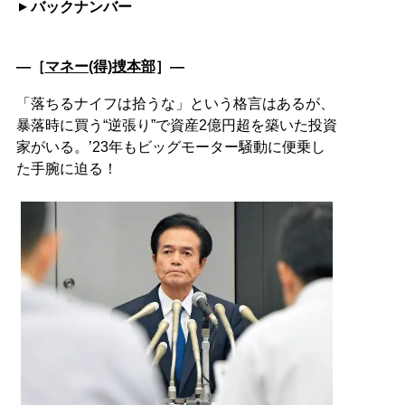
バックナンバー
―［
マネー(得)捜本部
］―
「落ちるナイフは拾うな」という格言はあるが、
暴落時に買う“逆張り”で資産2億円超を築いた投資
家がいる。’23年もビッグモーター騒動に便乗し
た手腕に迫る！