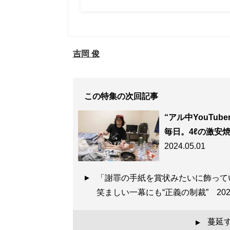
吉岡 俊
この特集の次回記事
“アル中YouTu
毎日。4ℓの激安
2024.05.01
「謝罪の手紙を賞状みたいに飾って
笑ましい一幕にも“正義の制裁”
202
蔓延す
▲