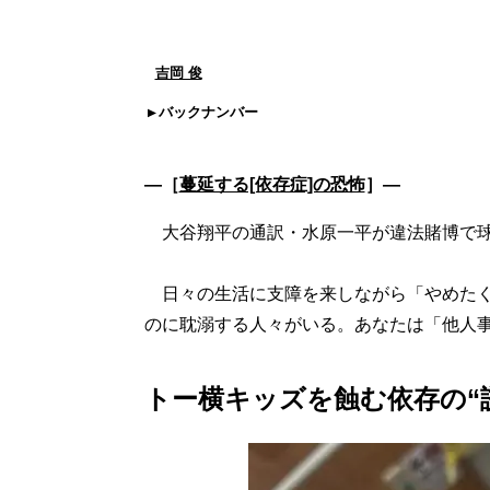
吉岡 俊
バックナンバー
―［
蔓延する[依存症]の恐怖
］―
大谷翔平の通訳・水原一平が違法賭博で球
日々の生活に支障を来しながら「やめたく
のに耽溺する人々がいる。あなたは「他人
トー横キッズを蝕む依存の“