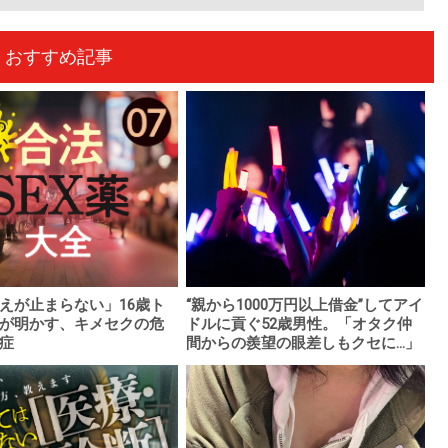
おすすめ記事
えが止まらない」16歳ト
“親から1000万円以上借金”してアイ
が明かす、キメセクの危
ドルに貢ぐ52歳男性。「オタク仲
症
間からの羨望の眼差しもクセに...」