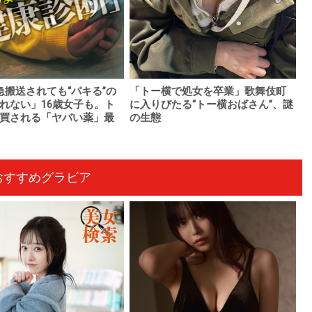
急搬送されても“パキる”の
「トー横で処女を卒業」歌舞伎町
れない」16歳女子も。ト
に入りびたる“トー横おばさん”、謎
買される「ヤバい薬」最
の生態
おすすめグラビア