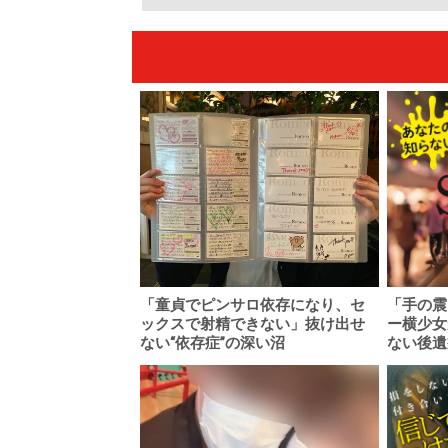
「童貞でピンサロ依存になり、セ
「手の震
ックスで射精できない」抜け出せ
ー横少女
ない“依存症”の深い沼
ない後遺