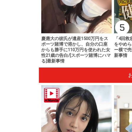
慶應大の彼氏が遺産1500万円をス
「4回救
ポーツ賭博で溶かし、自分の口座
をやめら
からも勝手に110万円を使われた女
ー横で売
性21歳の告白/[スポーツ賭博にハマ
新事情
る]最新事情