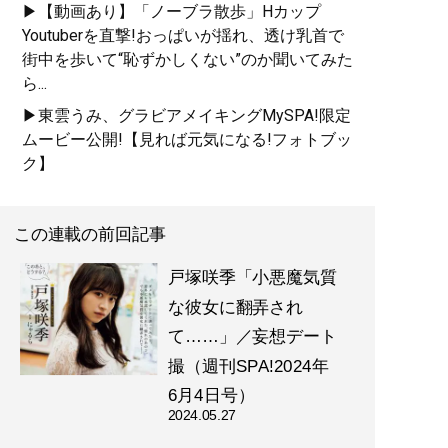
▶【動画あり】「ノーブラ散歩」Hカップ
Youtuberを直撃!おっぱいが揺れ、透け乳首で
街中を歩いて“恥ずかしくない”のか聞いてみた
ら...
▶東雲うみ、グラビアメイキングMySPA!限定
ムービー公開!【見れば元気になる!フォトブッ
ク】
この連載の前回記事
戸塚咲季「小悪魔気質
な彼女に翻弄され
て……」／妄想デート
撮（週刊SPA!2024年
6月4日号）
2024.05.27