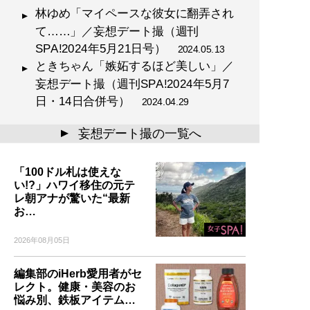
林ゆめ「マイペースな彼女に翻弄され
て……」／妄想デート撮（週刊
SPA!2024年5月21日号）
2024.05.13
ときちゃん「嫉妬するほど美しい」／
妄想デート撮（週刊SPA!2024年5月7
日・14日合併号）
2024.04.29
妄想デート撮の一覧へ
▲
「100ドル札は使えな
い!?」ハワイ移住の元テ
レ朝アナが驚いた“最新
お…
2026年08月05日
編集部のiHerb愛用者がセ
レクト。健康・美容のお
悩み別、鉄板アイテム…