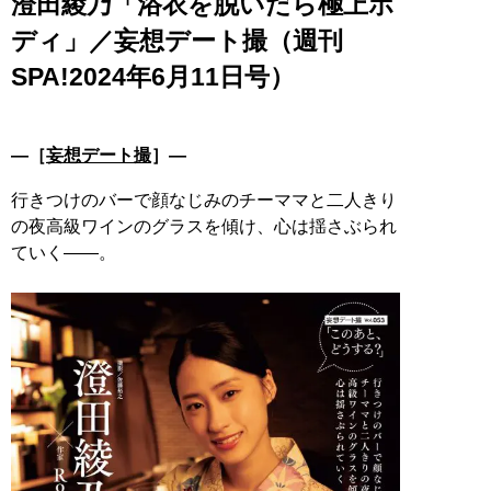
澄田綾乃「浴衣を脱いだら極上ボ
ディ」／妄想デート撮（週刊
SPA!2024年6月11日号）
―［
妄想デート撮
］―
行きつけのバーで顔なじみのチーママと二人きり
の夜高級ワインのグラスを傾け、心は揺さぶられ
ていく――。