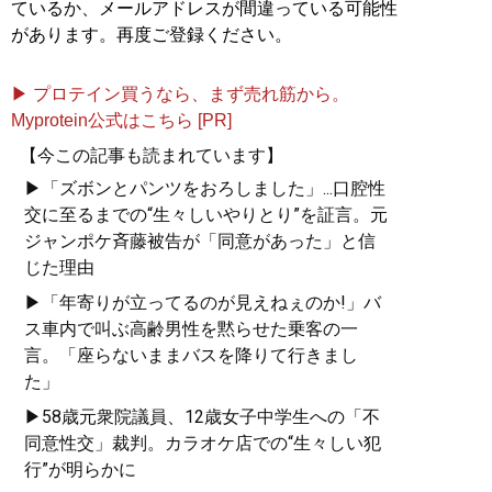
ているか、メールアドレスが間違っている可能性
があります。再度ご登録ください。
▶ プロテイン買うなら、まず売れ筋から。
Myprotein公式はこちら [PR]
【今この記事も読まれています】
▶「ズボンとパンツをおろしました」...口腔性
交に至るまでの“生々しいやりとり”を証言。元
ジャンポケ斉藤被告が「同意があった」と信
じた理由
▶「年寄りが立ってるのが見えねぇのか!」バ
ス車内で叫ぶ高齢男性を黙らせた乗客の一
言。「座らないままバスを降りて行きまし
た」
▶58歳元衆院議員、12歳女子中学生への「不
同意性交」裁判。カラオケ店での“生々しい犯
行”が明らかに