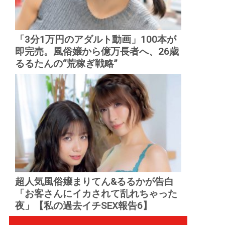
「3分1万円のアダルト動画」100本が
即完売。風俗嬢から億万長者へ、26歳
るるたんの“荒稼ぎ戦略”
超人気風俗嬢まりてん&るるかが告白
「お客さんにイカされて乱れちゃった
夜」【私の過去イチSEX報告6】