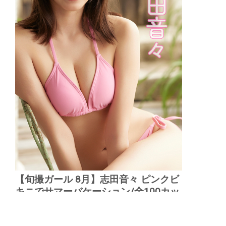
【旬撮ガール 8月】志田音々 ピンクビ
キニでサマーバケーション/全100カッ
ト公開01