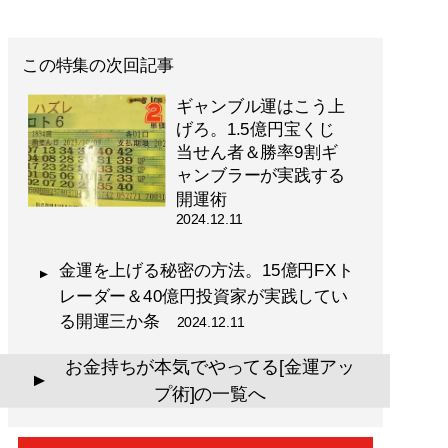
この特集の次回記事
ギャンブル運はこう上
げろ。1.5億円宝くじ
当せん者＆勝率9割ギ
ャンブラーが実践する
開運術
2024.12.11
金運を上げる秘密の方法。15億円FXト
レーダー＆40億円投資家が実践してい
る開運三か条
2024.12.11
お金持ちが本気でやってる[金運アッ
▲
プ術]の一覧へ