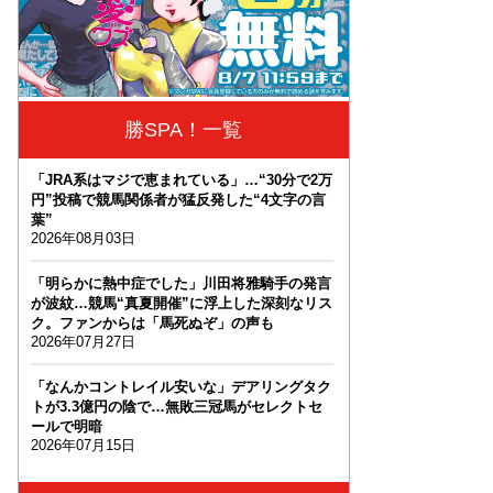
勝SPA！一覧
「JRA系はマジで恵まれている」…“30分で2万
円”投稿で競馬関係者が猛反発した“4文字の言
葉”
2026年08月03日
「明らかに熱中症でした」川田将雅騎手の発言
が波紋…競馬“真夏開催”に浮上した深刻なリス
ク。ファンからは「馬死ぬぞ」の声も
2026年07月27日
「なんかコントレイル安いな」デアリングタク
トが3.3億円の陰で…無敗三冠馬がセレクトセ
ールで明暗
2026年07月15日