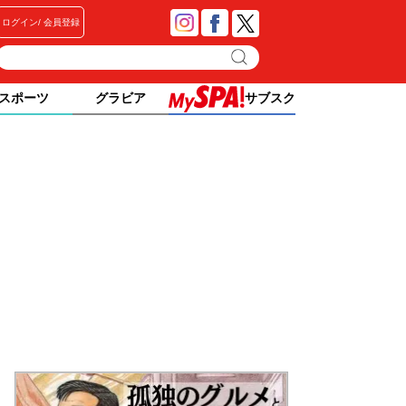
ログイン
会員登録
スポーツ
グラビア
サブスク