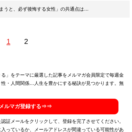
まうと、必ず後悔する女性」の共通点は…
1
2
ホステスなどを経て、現在は恋愛コンサルタントとして結婚し
きる」をテーマに厳選した記事をメルマガ会員限定で毎週金
する。「
・性・人間関係…人生を豊かにする秘訣が見つかります。無
最短成婚成功の秘訣マガジン
」をLINEで配信中。公
ルタント 山本早織
」（Xアカウント:
@yamamotosaori_
）
メルマガ登録する⇒⇒
た認証メールをクリックして、登録を完了させてください。
に入っているか、メールアドレスが間違っている可能性があ