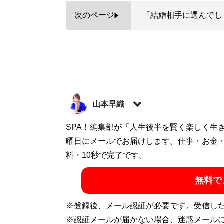
次のページ
「結婚相手に選んでし
山本早織
1985年、東京生まれ。アイドル、銀座の
SPA！編集部が「人生後半を賢く楽しく生
たい男女に向けて情報や出会いの場を提供
曜日にメールでお届けします。仕事・お金
式ホームページ「
料・10秒で完了です。
結婚につながる恋のコンサ
無料で
記事一覧へ
※登録後、メール認証が必要です。受信し
※認証メールが届かない場合、迷惑メール