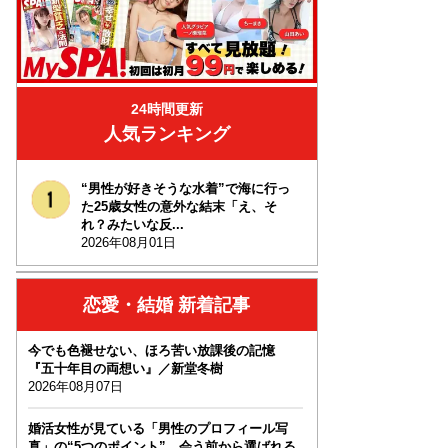
24時間更新
人気ランキング
“男性が好きそうな水着”で海に行っ
た25歳女性の意外な結末「え、そ
れ？みたいな反...
2026年08月01日
恋愛・結婚 新着記事
今でも色褪せない、ほろ苦い放課後の記憶
『五十年目の両想い』／新堂冬樹
2026年08月07日
婚活女性が見ている「男性のプロフィール写
真」の“5つのポイント”…会う前から選ばれる